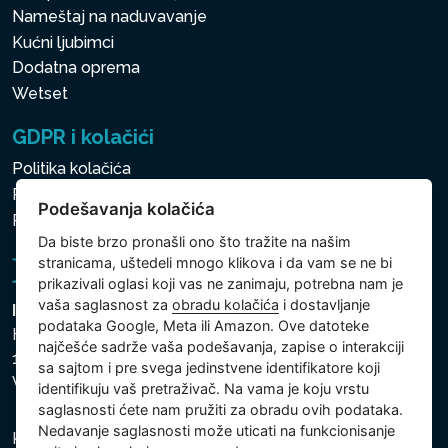
Nameštaj na naduvavanje
Kućni ljubimci
Dodatna oprema
Wetset
GDPR i kolačići
Politika kolačića
Politika zaštite ličnih i drugih obrađivanih podataka
Podešavanja kolačića
Politika kolačića
Da biste brzo pronašli ono što tražite na našim
stranicama, uštedeli mnogo klikova i da vam se ne bi
prikazivali oglasi koji vas ne zanimaju, potrebna nam je
vaša saglasnost za
obradu kolačića
i dostavljanje
Intex Trading, s.r.o.
podataka Google, Meta ili Amazon. Ove datoteke
Hradecká 2526/3
najčešće sadrže vaša podešavanja, zapise o interakciji
130 00 Praha 3
sa sajtom i pre svega jedinstvene identifikatore koji
Vinohrady - Česká republika
identifikuju vaš pretraživač. Na vama je koju vrstu
saglasnosti ćete nam pružiti za obradu ovih podataka.
Nedavanje saglasnosti može uticati na funkcionisanje
Kompanija je registrovana u Opštinskom sudu u Pragu,