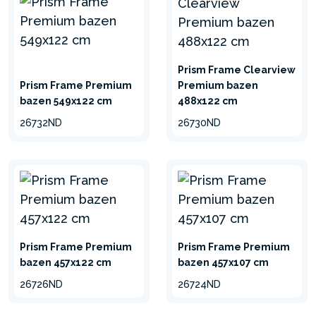
TEHNOLOGIJA
INTEX filter pumpa
poboljšava filtraciju, čistoću i
Prism Frame Clearview
bistrinu vode pomoću Hidro
Prism Frame Premium
Premium bazen
Aeration™ tehnologije.
bazen 549x122 cm
488x122 cm
26732ND
26730ND
umanji
Prism Frame Premium
Prism Frame Premium
bazen 457x122 cm
bazen 457x107 cm
26726ND
26724ND