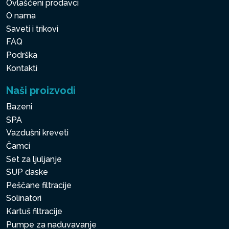
Ovlašćeni prodavci
O nama
Saveti i trikovi
FAQ
Podrška
Kontakti
Naši proizvodi
Bazeni
SPA
Vazdušni kreveti
Čamci
Set za ljuljanje
SUP daske
Peščane filtracije
Solinatori
Kartuš filtracije
Pumpe za naduvavanje