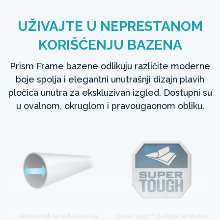
UŽIVAJTE U NEPRESTANOM
KORIŠĆENJU BAZENA
Prism Frame bazene odlikuju različite moderne
boje spolja i elegantni unutrašnji dizajn plavih
pločica unutra za ekskluzivan izgled. Dostupni su
u ovalnom, okruglom i pravougaonom obliku.
Široki profili rama bazena za
SuperTough™ 3-slojna laminatna