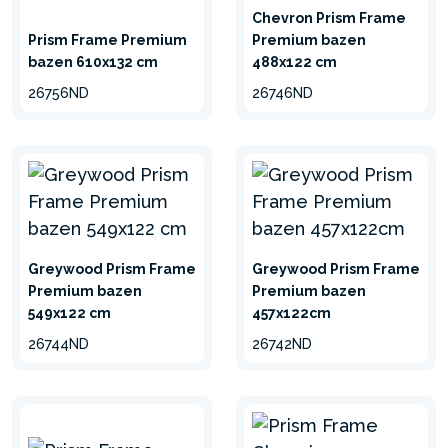
PROBIJANJE
Chevron Prism Frame
Prism Frame Premium
Premium bazen
SuperTough™ 3-slojni PVC
bazen 610x132 cm
488x122 cm
od kog je izrađeno korito
26756ND
26746ND
bazena obezbeđuje veću
izdržljivost bazena.
OTPORAN I
DUGOTRAJAN
Greywood Prism Frame
Greywood Prism Frame
Savršena kombinacija
Premium bazen
Premium bazen
praktičnosti i stila. Optimalna
549x122 cm
457x122cm
izdržljivost i nenadmašna
26744ND
26742ND
vrednost za novac.
HIDRO AERATION™