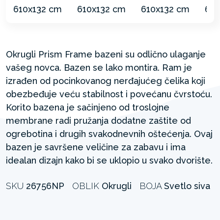
Okrugli Prism Frame bazeni su odlično ulaganje
vašeg novca. Bazen se lako montira. Ram je
izrađen od pocinkovanog nerđajućeg čelika koji
obezbeđuje veću stabilnost i povećanu čvrstoću.
Korito bazena je sačinjeno od troslojne
membrane radi pružanja dodatne zaštite od
ogrebotina i drugih svakodnevnih oštećenja. Ovaj
bazen je savršene veličine za zabavu i ima
idealan dizajn kako bi se uklopio u svako dvorište.
SKU
26756NP
OBLIK
Okrugli
BOJA
Svetlo siva