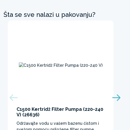
Šta se sve nalazi u pakovanju?
C1500 Kertridž Filter Pumpa (220-240
V) (26636)
Održavajte vodu u vašem bazenu čistom i
svežom pomoću priložene filter pumpe.