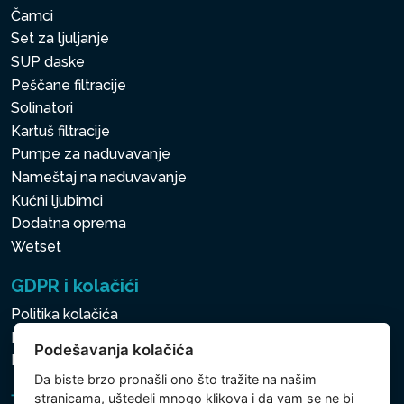
Čamci
Set za ljuljanje
SUP daske
Peščane filtracije
Solinatori
Kartuš filtracije
Pumpe za naduvavanje
Nameštaj na naduvavanje
Kućni ljubimci
Dodatna oprema
Wetset
GDPR i kolačići
Politika kolačića
Politika zaštite ličnih i drugih obrađivanih podataka
Podešavanja kolačića
Politika kolačića
Da biste brzo pronašli ono što tražite na našim
stranicama, uštedeli mnogo klikova i da vam se ne bi