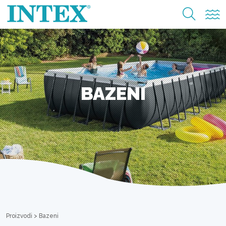
BAZENI
Proizvodi
>
Bazeni