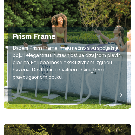
Prism Frame
Bazeni Prism Frame imaju nežno sivu spoljašnju
boju i elegantnu unutrašnjost sa dizajnom plavih
pločica, koji doprinose ekskluzivnom izgledu
bazena. Dostupan u ovalnom, okruglom i
pravougaonom obliku.