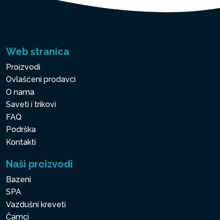
Web stranica
Proizvodi
Ovlašćeni prodavci
O nama
Saveti i trikovi
FAQ
Podrška
Kontakti
Naši proizvodi
Bazeni
SPA
Vazdušni kreveti
Čamci