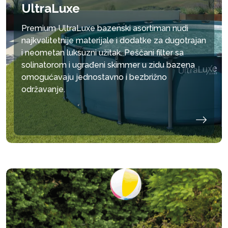
UltraLuxe
Premium UltraLuxe bazenski asortiman nudi
najkvalitetnije materijale i dodatke za dugotrajan
i neometan luksuzni užitak. Peščani filter sa
solinatorom i ugrađeni skimmer u zidu bazena
omogućavaju jednostavno i bezbrižno
održavanje.
umanji