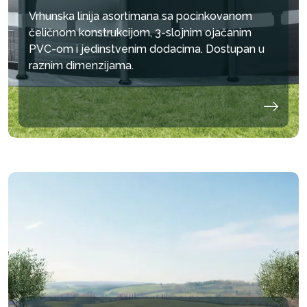
OKSIDACIJOM ZA
OKSIDACIJOM ZA
POBOLJŠANU
Vrhunska linija asortimana sa pocinkovanom
KRAJNJU BISTRINU
KRAJNJU BISTRINU
SVEŽINU VAZDUHA
čeličnom konstrukcijom, 3-slojnim ojačanim
VODE
VODE
OKO BAZENA
PVC-om i jedinstvenim dodacima. Dostupan u
raznim dimenzijama.