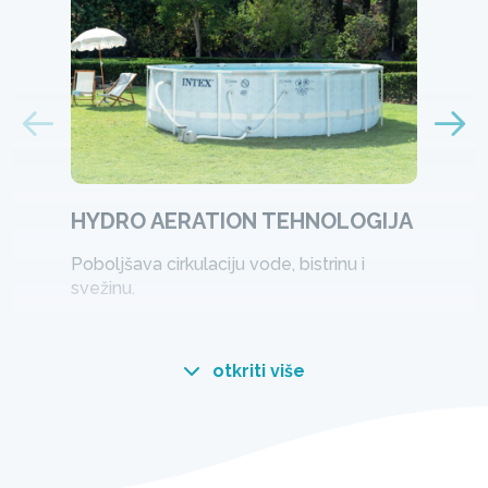
HYDRO AERATION TEHNOLOGIJA
Poboljšava cirkulaciju vode, bistrinu i
svežinu. ​
otkriti više
Sve je u mehurićima