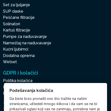
Set za ljuljanje
SUP daske
Peščane filtracije
Solinatori
Kartuš filtracije
Pumpe za naduvavanje
Nameštaj na naduvavanje
Kućni ljubimci
Dodatna oprema
Wetset
GDPR i kolačići
Politika kolačića
Politika zaštite ličnih i drugih obrađivanih podataka
Podešavanja kolačića
Politika kolačića
Da biste brzo pronašli ono što tražite na našim
stranicama, uštedeli mnogo klikova i da vam se ne bi
prikazivali oglasi koji vas ne zanimaju, potrebna nam je