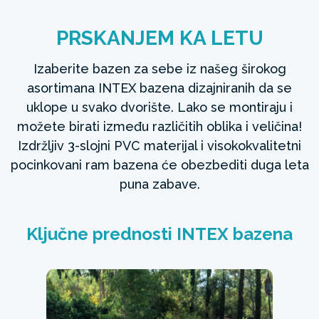
PRSKANJEM KA LETU
Izaberite bazen za sebe iz našeg širokog
asortimana INTEX bazena dizajniranih da se
uklope u svako dvorište. Lako se montiraju i
možete birati između različitih oblika i veličina!
Izdržljiv 3-slojni PVC materijal i visokokvalitetni
pocinkovani ram bazena će obezbediti duga leta
puna zabave.
Ključne prednosti INTEX bazena