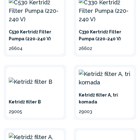
svaki put kada se previše zaprlja i možete da
nastavite da uživate u svežoj vodi bez nečistoća.
C530 Kertridž Filter
C330 Kertridž Filter
Pumpa (220-240 V)
Pumpa (220-240 V)
26604
26602
Ketridž filter A, tri
Ketridž filter B
komada
29005
29003