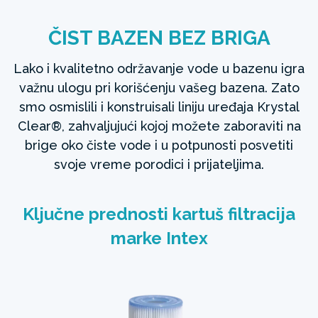
ČIST BAZEN BEZ BRIGA
Lako i kvalitetno održavanje vode u bazenu igra
važnu ulogu pri korišćenju vašeg bazena. Zato
smo osmislili i konstruisali liniju uređaja Krystal
Clear®, zahvaljujući kojoj možete zaboraviti na
brige oko čiste vode i u potpunosti posvetiti
svoje vreme porodici i prijateljima.
Ključne prednosti kartuš filtracija
marke Intex