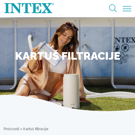
KARTUŠ FILTRACIJE
Proizvodi
>
Kartuš filtracije