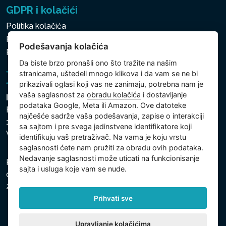
GDPR i kolačići
Politika kolačića
Politika zaštite ličnih i drugih obrađivanih podataka
Podešavanja kolačića
Politika kolačića
Da biste brzo pronašli ono što tražite na našim
stranicama, uštedeli mnogo klikova i da vam se ne bi
prikazivali oglasi koji vas ne zanimaju, potrebna nam je
vaša saglasnost za
obradu kolačića
i dostavljanje
Intex Trading, s.r.o.
podataka Google, Meta ili Amazon. Ove datoteke
Hradecká 2526/3
najčešće sadrže vaša podešavanja, zapise o interakciji
130 00 Praha 3
sa sajtom i pre svega jedinstvene identifikatore koji
Vinohrady - Česká republika
identifikuju vaš pretraživač. Na vama je koju vrstu
saglasnosti ćete nam pružiti za obradu ovih podataka.
Nedavanje saglasnosti može uticati na funkcionisanje
Kompanija je registrovana u Opštinskom sudu u Pragu,
sajta i usluga koje vam se nude.
odeljak C, uložak 74759, Identifikacioni broj kompanije:
26150808, Poreski identifikacioni broj: CZ26150808.
Prihvati sve
Upravljanje kolačićima