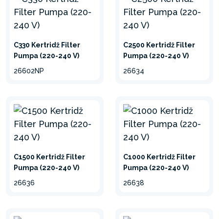
C330 Kertridž Filter
C2500 Kertridž Filter
Pumpa (220-240 V)
Pumpa (220-240 V)
26602NP
26634
C1500 Kertridž Filter
C1000 Kertridž Filter
Pumpa (220-240 V)
Pumpa (220-240 V)
Kartuš filter pumpe
26636
26638
Priključivanje i upravljanje pumpom je
jednostavno. Zatim samo zamenite kartuš uložak