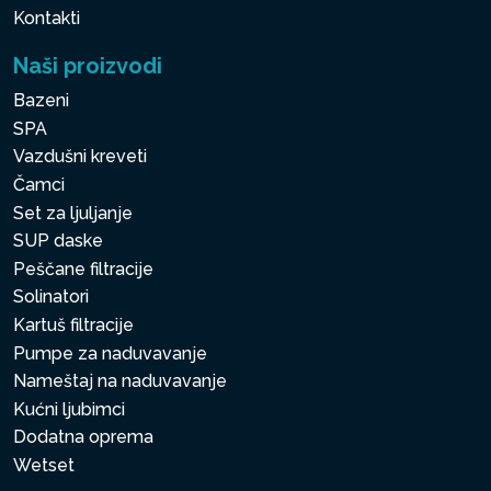
Kontakti
Naši proizvodi
Bazeni
SPA
Vazdušni kreveti
Čamci
Set za ljuljanje
SUP daske
Peščane filtracije
Solinatori
Kartuš filtracije
Pumpe za naduvavanje
Nameštaj na naduvavanje
Kućni ljubimci
Dodatna oprema
Wetset