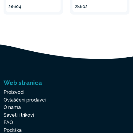
28604
28602
Web stranica
Proizvodi
Ovlašćeni prodavci
O nama
Saveti i trikovi
FAQ
Podrška