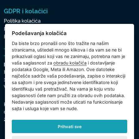
GDPR i kolačići
Politika kolačića
Politika zaštite ličnih i drugih obrađivanih podataka
Podešavanja kolačića
Politika kolačića
Da biste brzo pronašli ono što tražite na našim
stranicama, uštedeli mnogo klikova i da vam se ne bi
prikazivali oglasi koji vas ne zanimaju, potrebna nam je
vaša saglasnost za
obradu kolačića
i dostavljanje
Intex Trading, s.r.o.
podataka Google, Meta ili Amazon. Ove datoteke
Hradecká 2526/3
najčešće sadrže vaša podešavanja, zapise o interakciji
130 00 Praha 3
sa sajtom i pre svega jedinstvene identifikatore koji
Vinohrady - Česká republika
identifikuju vaš pretraživač. Na vama je koju vrstu
saglasnosti ćete nam pružiti za obradu ovih podataka.
Nedavanje saglasnosti može uticati na funkcionisanje
Kompanija je registrovana u Opštinskom sudu u Pragu,
sajta i usluga koje vam se nude.
odeljak C, uložak 74759, Identifikacioni broj kompanije:
26150808, Poreski identifikacioni broj: CZ26150808.
Prihvati sve