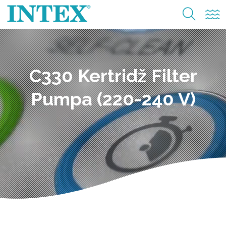
C330 Kertridž Filter
Pumpa (220-240 V)