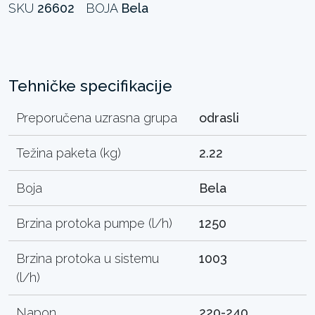
SKU
26602
BOJA
Bela
Tehničke specifikacije
Preporučena uzrasna grupa
odrasli
Težina paketa (kg)
2.22
Boja
Bela
Brzina protoka pumpe (l/h)
1250
Brzina protoka u sistemu
1003
(l/h)
Napon
220-240