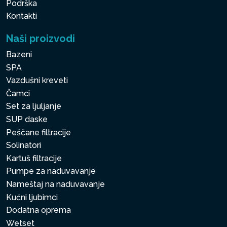
Podrška
Kontakti
Naši proizvodi
Bazeni
SPA
Vazdušni kreveti
Čamci
Set za ljuljanje
SUP daske
Peščane filtracije
Solinatori
Kartuš filtracije
Pumpe za naduvavanje
Nameštaj na naduvavanje
Kućni ljubimci
Dodatna oprema
Wetset