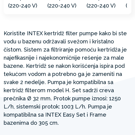
Koristite INTEX kertridž filter pumpe kako bi ste
vodu u bazenu održavali svežom i kristalno
čistom. Sistem za filtriranje pomoću kertridža je
najefikasnije i najekonomičnije rešenje za male
bazene. Kertridž se nakon korišćenja ispira pod
tekućom vodom a potrebno ga je zameniti na
svake 2 nedelje. Pumpa je kompatibilna sa
kertridž filterom model H. Set sadrži creva
prečnika Ø 32 mm. Protok pumpe iznosi: 1250
L/h, sistemski protok: 1003 L/h. Pumpa je
kompatibilna sa INTEX Easy Set i Frame
bazenima do 305 cm.