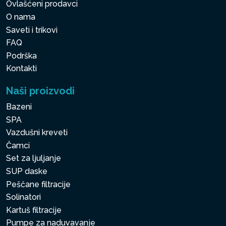
Ovlašćeni prodavci
O nama
Saveti i trikovi
FAQ
Podrška
Kontakti
Naši proizvodi
Bazeni
SPA
Vazdušni kreveti
Čamci
Set za ljuljanje
SUP daske
Peščane filtracije
Solinatori
Kartuš filtracije
Pumpe za naduvavanje