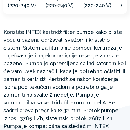
Koristite INTEX kertridž filter pumpe kako bi ste
vodu u bazenu održavali svežom i kristalno
čistom. Sistem za filtriranje pomoću kertridža je
najefikasnije i najekonomičnije rešenje za male
bazene. Pumpa je opremljena sa indikatorom koji
će vam uvek naznačiti kada je potrebno očistiti ili
zameniti kertridž. Kertridž se nakon korišćenja
ispira pod tekućom vodom a potrebno ga je
zameniti na svake 2 nedelje. Pumpa je
kompatibilna sa kertridž filterom model A. Set
sadrži creva prečnika Ø 32 mm. Protok pumpe
iznosi: 3785 L/h, sistemski protok: 2687 L/h.
Pumpa je kompatibilna sa sledećim INTEX