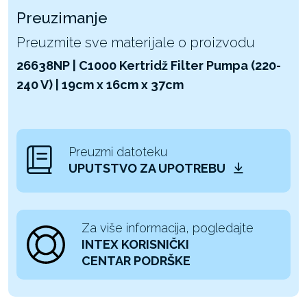
Preuzimanje
Preuzmite sve materijale o proizvodu
26638NP | C1000 Kertridž Filter Pumpa (220-
240 V) | 19cm x 16cm x 37cm
Preuzmi datoteku
UPUTSTVO ZA UPOTREBU
Za više informacija, pogledajte
INTEX KORISNIČKI
CENTAR PODRŠKE