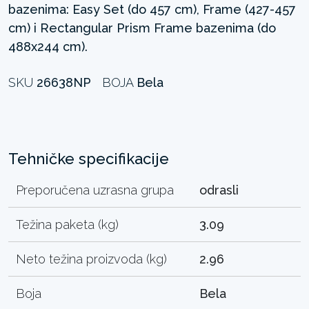
bazenima: Easy Set (do 457 cm), Frame (427-457
cm) i Rectangular Prism Frame bazenima (do
488x244 cm).
SKU
26638NP
BOJA
Bela
Tehničke specifikacije
Preporučena uzrasna grupa
odrasli
Težina paketa (kg)
3.09
Neto težina proizvoda (kg)
2.96
Boja
Bela