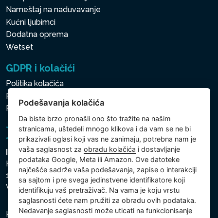
Nameštaj na naduvavanje
Kućni ljubimci
Dodatna oprema
Wetset
GDPR i kolačići
Politika kolačića
Politika zaštite ličnih i drugih obrađivanih podataka
Podešavanja kolačića
Politika kolačića
Da biste brzo pronašli ono što tražite na našim
stranicama, uštedeli mnogo klikova i da vam se ne bi
prikazivali oglasi koji vas ne zanimaju, potrebna nam je
vaša saglasnost za
obradu kolačića
i dostavljanje
Intex Trading, s.r.o.
podataka Google, Meta ili Amazon. Ove datoteke
Hradecká 2526/3
najčešće sadrže vaša podešavanja, zapise o interakciji
130 00 Praha 3
sa sajtom i pre svega jedinstvene identifikatore koji
Vinohrady - Česká republika
identifikuju vaš pretraživač. Na vama je koju vrstu
saglasnosti ćete nam pružiti za obradu ovih podataka.
Nedavanje saglasnosti može uticati na funkcionisanje
Kompanija je registrovana u Opštinskom sudu u Pragu,