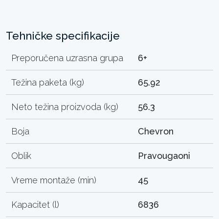
Tehničke specifikacije
Preporučena uzrasna grupa
6+
Težina paketa (kg)
65.92
Neto težina proizvoda (kg)
56.3
Boja
Chevron
Oblik
Pravougaoni
Vreme montaže (min)
45
Kapacitet (l)
6836