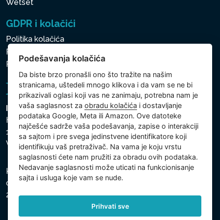
Wetset
GDPR i kolačići
Politika kolačića
Politika zaštite ličnih i drugih obrađivanih podataka
Podešavanja kolačića
Politika kolačića
Da biste brzo pronašli ono što tražite na našim
stranicama, uštedeli mnogo klikova i da vam se ne bi
prikazivali oglasi koji vas ne zanimaju, potrebna nam je
vaša saglasnost za
obradu kolačića
i dostavljanje
Intex Trading, s.r.o.
podataka Google, Meta ili Amazon. Ove datoteke
Hradecká 2526/3
najčešće sadrže vaša podešavanja, zapise o interakciji
130 00 Praha 3
sa sajtom i pre svega jedinstvene identifikatore koji
Vinohrady - Česká republika
identifikuju vaš pretraživač. Na vama je koju vrstu
saglasnosti ćete nam pružiti za obradu ovih podataka.
Nedavanje saglasnosti može uticati na funkcionisanje
Kompanija je registrovana u Opštinskom sudu u Pragu,
sajta i usluga koje vam se nude.
odeljak C, uložak 74759, Identifikacioni broj kompanije:
26150808, Poreski identifikacioni broj: CZ26150808.
Prihvati sve