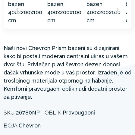
Naši novi Chevron Prism bazeni su dizajnirani
kako bi postali moderan centralni ukras u vašem
dvorištu. Privlačan plavi ševron dezen donosi
dašak vrhunske mode u vaš prostor. Izrađen je od
troslojnog materijala otpornog na habanje.
Komforni pravougaoni oblik nudi dodatni prostor
za plivanje.
SKU
26780NP
OBLIK
Pravougaoni
BOJA
Chevron