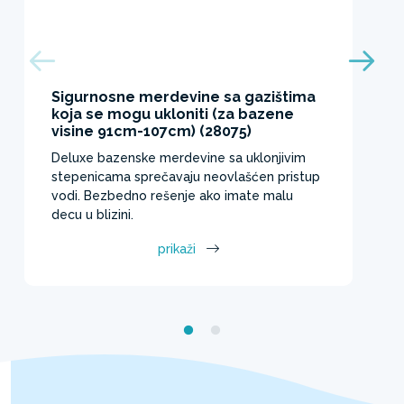
Sigurnosne merdevine sa gazištima
koja se mogu ukloniti (za bazene
visine 91cm-107cm) (28075)
Deluxe bazenske merdevine sa uklonjivim
stepenicama sprečavaju neovlašćen pristup
vodi. Bezbedno rešenje ako imate malu
decu u blizini.
prikaži