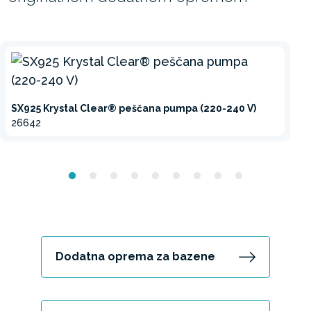
SX925 Krystal Clear® peščana pumpa (220-240 V)
26642
Dodatna oprema za bazene