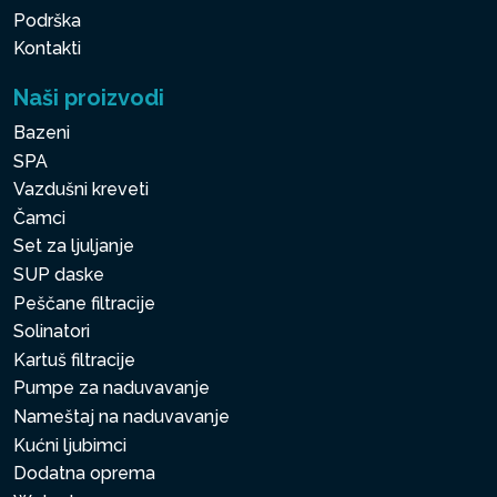
Podrška
Kontakti
Naši proizvodi
Bazeni
SPA
Vazdušni kreveti
Čamci
Set za ljuljanje
SUP daske
Peščane filtracije
Solinatori
Kartuš filtracije
Pumpe za naduvavanje
Nameštaj na naduvavanje
Kućni ljubimci
Dodatna oprema