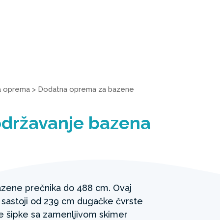
a oprema
>
Dodatna oprema za bazene
održavanje bazena
ene prečnika do 488 cm. Ovaj
 sastoji od 239 cm dugačke čvrste
e šipke sa zamenljivom skimer