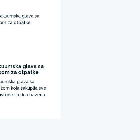
kuumska glava sa
som za otpatke
uumska glava sa
žom koja sakuplja sve
istoće sa dna bazena.