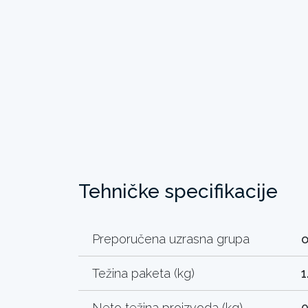
Tehničke specifikacije
Preporučena uzrasna grupa
o
Težina paketa (kg)
1
Neto težina proizvoda (kg)
0