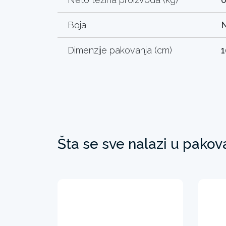
Boja
N
Dimenzije pakovanja (cm)
1
Šta se sve nalazi u pakov