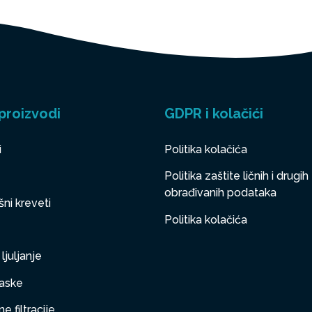
proizvodi
GDPR i kolačići
i
Politika kolačića
Politika zaštite ličnih i drugih
obrađivanih podataka
ni kreveti
Politika kolačića
ljuljanje
aske
e filtracije