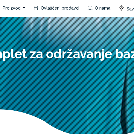
Proizvodi
Ovlašćeni prodavci
O nama
Save
plet za održavanje ba