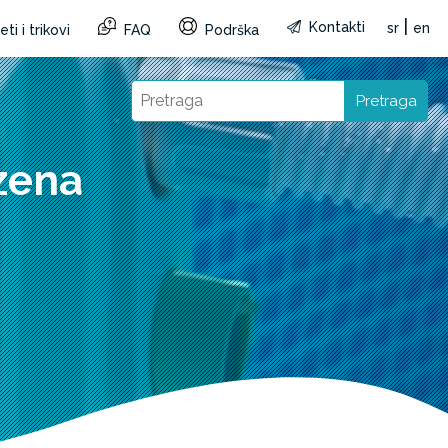
|
Kontakti
sr
en
ti i trikovi
FAQ
Podrška
Pretraga
zena