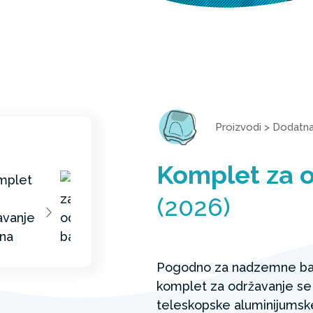
Proizvodi
>
Dodatn
Komplet za 
(2026)
Pogodno za nadzemne baz
komplet za održavanje se
teleskopske aluminijumsk