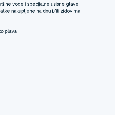
šine vode i specijalne usisne glave.
tatke nakupljene na dnu i/ili zidovima
o plava