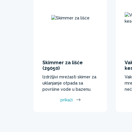
Skimmer za lišće
Va
(29050)
ke
Izdržljivi mrežasti skimer za
Vak
uklanjanje otpada sa
mre
površine vode u bazenu.
neč
prikaži