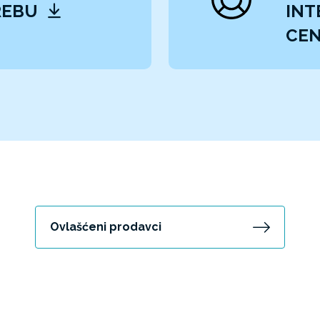
REBU
INT
CEN
Ovlašćeni prodavci