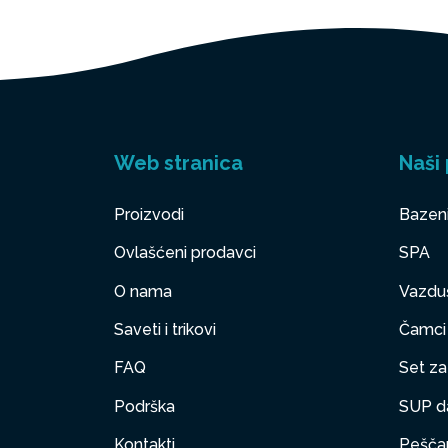
Web stranica
Naši 
Proizvodi
Bazen
Ovlašćeni prodavci
SPA
O nama
Vazduš
Saveti i trikovi
Čamci
FAQ
Set za 
Podrška
SUP d
Kontakti
Peščan