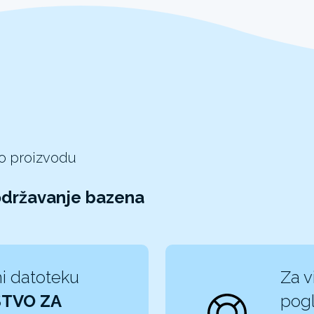
 o proizvodu
održavanje bazena
i datoteku
Za v
TVO ZA
pogl