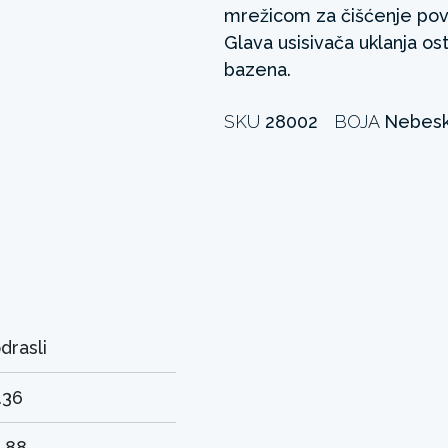
mrežicom za čišćenje povr
Glava usisivača uklanja os
bazena.
SKU
28002
BOJA
Nebesk
drasli
.36
.88