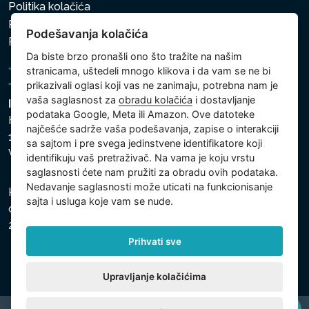
Politika kolačića
Politika zaštite ličnih i drugih obrađivanih podataka
Podešavanja kolačića
Politika kolačića
Da biste brzo pronašli ono što tražite na našim
stranicama, uštedeli mnogo klikova i da vam se ne bi
prikazivali oglasi koji vas ne zanimaju, potrebna nam je
vaša saglasnost za
obradu kolačića
i dostavljanje
Intex Trading, s.r.o.
podataka Google, Meta ili Amazon. Ove datoteke
Hradecká 2526/3
najčešće sadrže vaša podešavanja, zapise o interakciji
130 00 Praha 3
sa sajtom i pre svega jedinstvene identifikatore koji
Vinohrady - Česká republika
identifikuju vaš pretraživač. Na vama je koju vrstu
saglasnosti ćete nam pružiti za obradu ovih podataka.
Nedavanje saglasnosti može uticati na funkcionisanje
Kompanija je registrovana u Opštinskom sudu u Pragu,
sajta i usluga koje vam se nude.
odeljak C, uložak 74759, Identifikacioni broj kompanije:
26150808, Poreski identifikacioni broj: CZ26150808.
Prihvati sve
Upravljanje kolačićima