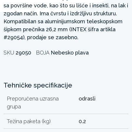
sa površine vode, kao što su lišće i insekti, na lak i
zgodan način. Ima čvrstu i izdržljivu strukturu.
Kompatibilan sa aluminijumskom teleskopskom
šipkom prečnika 26,2 mm (INTEX šifra artikla
#29054), prodaje se zasebno.
SKU
29050
BOJA
Nebesko plava
Tehničke specifikacije
Preporučena uzrasna
odrasli
grupa
Težina paketa (kg)
0.2