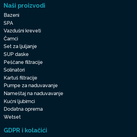
Naši proizvodi
Bazeni
SPA
Vazdušni kreveti
Čamci
Set za ljuljanje
SUP daske
Peščane filtracije
Solinatori
Kartuš filtracije
Pumpe za naduvavanje
Nameštaj na naduvavanje
Kućni ljubimci
Dodatna oprema
Wetset
GDPR i kolačići