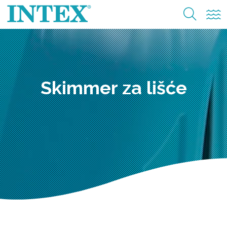
Skimmer za lišće