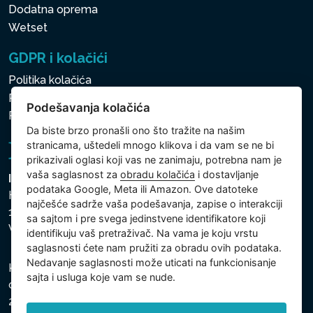
Dodatna oprema
Wetset
GDPR i kolačići
Politika kolačića
Politika zaštite ličnih i drugih obrađivanih podataka
Podešavanja kolačića
Politika kolačića
Da biste brzo pronašli ono što tražite na našim
stranicama, uštedeli mnogo klikova i da vam se ne bi
prikazivali oglasi koji vas ne zanimaju, potrebna nam je
vaša saglasnost za
obradu kolačića
i dostavljanje
Intex Trading, s.r.o.
podataka Google, Meta ili Amazon. Ove datoteke
Hradecká 2526/3
najčešće sadrže vaša podešavanja, zapise o interakciji
130 00 Praha 3
sa sajtom i pre svega jedinstvene identifikatore koji
Vinohrady - Česká republika
identifikuju vaš pretraživač. Na vama je koju vrstu
saglasnosti ćete nam pružiti za obradu ovih podataka.
Nedavanje saglasnosti može uticati na funkcionisanje
Kompanija je registrovana u Opštinskom sudu u Pragu,
sajta i usluga koje vam se nude.
odeljak C, uložak 74759, Identifikacioni broj kompanije:
26150808, Poreski identifikacioni broj: CZ26150808.