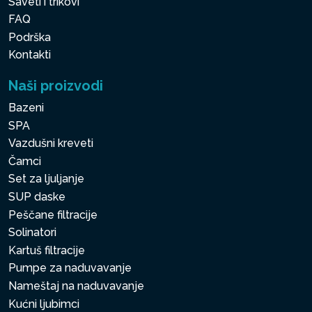
Saveti i trikovi
FAQ
Podrška
Kontakti
Naši proizvodi
Bazeni
SPA
Vazdušni kreveti
Čamci
Set za ljuljanje
SUP daske
Peščane filtracije
Solinatori
Kartuš filtracije
Pumpe za naduvavanje
Nameštaj na naduvavanje
Kućni ljubimci