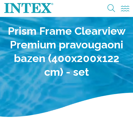
Prism Frame Clearview
Premium pravougaoni
bazen (400x200x122
cm) - set