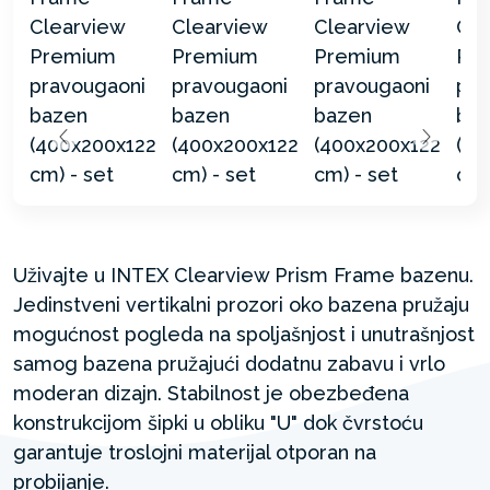
Uživajte u INTEX Clearview Prism Frame bazenu.
Jedinstveni vertikalni prozori oko bazena pružaju
mogućnost pogleda na spoljašnjost i unutrašnjost
samog bazena pružajući dodatnu zabavu i vrlo
moderan dizajn. Stabilnost je obezbeđena
konstrukcijom šipki u obliku "U" dok čvrstoću
garantuje troslojni materijal otporan na
probijanje.