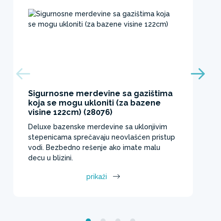
Sigurnosne merdevine sa gazištima
koja se mogu ukloniti (za bazene
visine 122cm) (28076)
Deluxe bazenske merdevine sa uklonjivim
stepenicama sprečavaju neovlašćen pristup
vodi. Bezbedno rešenje ako imate malu
decu u blizini.
prikaži