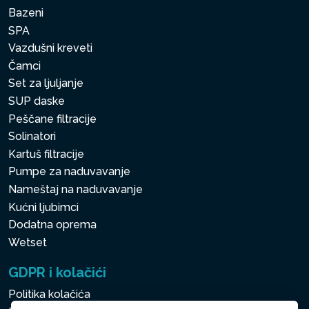
Bazeni
SPA
Vazdušni kreveti
Čamci
Set za ljuljanje
SUP daske
Peščane filtracije
Solinatori
Kartuš filtracije
Pumpe za naduvavanje
Nameštaj na naduvavanje
Kućni ljubimci
Dodatna oprema
Wetset
GDPR i kolačići
Politika kolačića