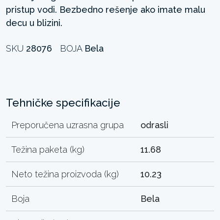
pristup vodi. Bezbedno rešenje ako imate malu
decu u blizini.
SKU
28076
BOJA
Bela
Tehničke specifikacije
Preporučena uzrasna grupa
odrasli
Težina paketa (kg)
11.68
Neto težina proizvoda (kg)
10.23
Boja
Bela