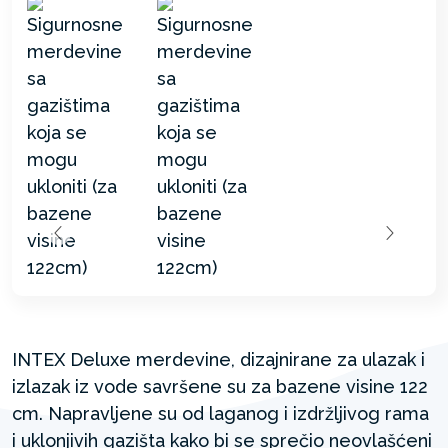
INTEX Deluxe merdevine, dizajnirane za ulazak i
izlazak iz vode savršene su za bazene visine 122
cm. Napravljene su od laganog i izdržljivog rama
i uklonjivih gazišta kako bi se sprečio neovlašćeni