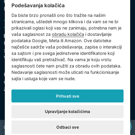
Politika zaštite ličnih i drugih obrađivanih podataka
Podešavanja kolačića
Politika kolačića
Da biste brzo pronašli ono što tražite na našim
stranicama, uštedeli mnogo klikova i da vam se ne bi
prikazivali oglasi koji vas ne zanimaju, potrebna nam je
vaša saglasnost za
obradu kolačića
i dostavljanje
Intex Trading, s.r.o.
podataka Google, Meta ili Amazon. Ove datoteke
Hradecká 2526/3
najčešće sadrže vaša podešavanja, zapise o interakciji
130 00 Praha 3
sa sajtom i pre svega jedinstvene identifikatore koji
Vinohrady - Česká republika
identifikuju vaš pretraživač. Na vama je koju vrstu
saglasnosti ćete nam pružiti za obradu ovih podataka.
Nedavanje saglasnosti može uticati na funkcionisanje
Kompanija je registrovana u Opštinskom sudu u Pragu,
sajta i usluga koje vam se nude.
odeljak C, uložak 74759, Identifikacioni broj kompanije:
26150808, Poreski identifikacioni broj: CZ26150808.
Prihvati sve
Upravljanje kolačićima
Odbaci sve
Copyright © 2026 INTEX TRADING s.r.o. All rights reserved.