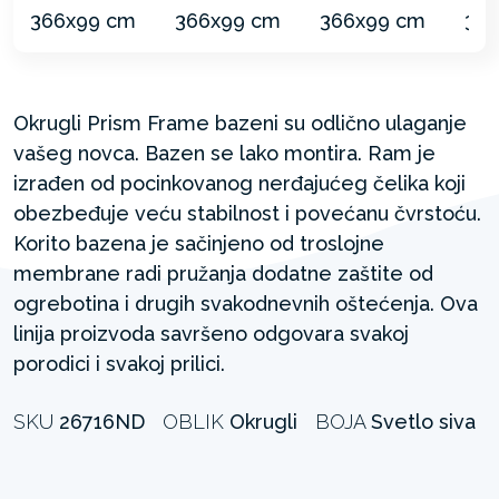
Okrugli Prism Frame bazeni su odlično ulaganje
vašeg novca. Bazen se lako montira. Ram je
izrađen od pocinkovanog nerđajućeg čelika koji
obezbeđuje veću stabilnost i povećanu čvrstoću.
Korito bazena je sačinjeno od troslojne
membrane radi pružanja dodatne zaštite od
ogrebotina i drugih svakodnevnih oštećenja. Ova
linija proizvoda savršeno odgovara svakoj
porodici i svakoj prilici.
SKU
26716ND
OBLIK
Okrugli
BOJA
Svetlo siva