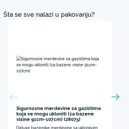
Šta se sve nalazi u pakovanju?
Sigurnosne merdevine sa gazištima
koja se mogu ukloniti (za bazene
visine 91cm-107cm) (28075)
Deluxe bazenske merdevine sa uklonjivim