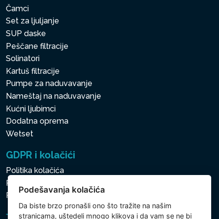
Čamci
Set za ljuljanje
SUP daske
Peščane filtracije
Solinatori
Kartuš filtracije
Pumpe za naduvavanje
Nameštaj na naduvavanje
Kućni ljubimci
Dodatna oprema
Wetset
GDPR i kolačići
Politika kolačića
Politika zaštite ličnih i drugih obrađivanih podataka
Podešavanja kolačića
Politika kolačića
Da biste brzo pronašli ono što tražite na našim
stranicama, uštedeli mnogo klikova i da vam se ne bi