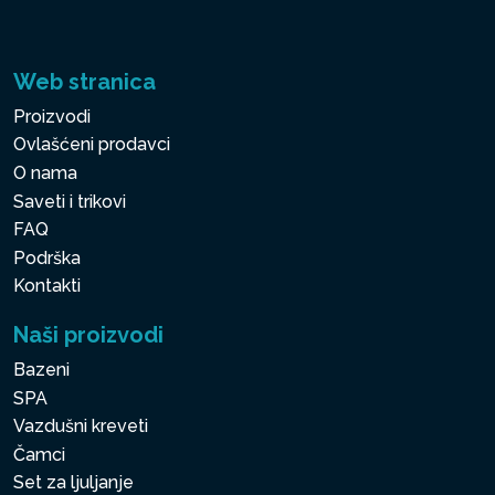
Web stranica
Proizvodi
Ovlašćeni prodavci
O nama
Saveti i trikovi
FAQ
Podrška
Kontakti
Naši proizvodi
Bazeni
SPA
Vazdušni kreveti
Čamci
Set za ljuljanje