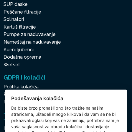
SUP daske
Peščane filtracije
Solinatori
Kartuš filtracije
Pumpe za naduvavanje
Nameštaj na naduvavanje
Kućni ljubimci
Dodatna oprema
Wetset
GDPR i kolačići
Politika kolačića
Politika zaštite ličnih i drugih obrađivanih podataka
Podešavanja kolačića
Politika kolačića
Da biste brzo pronašli ono što tražite na našim
stranicama, uštedeli mnogo klikova i da vam se ne bi
prikazivali oglasi koji vas ne zanimaju, potrebna nam je
vaša saglasnost za
obradu kolačića
i dostavljanje
Intex Trading, s.r.o.