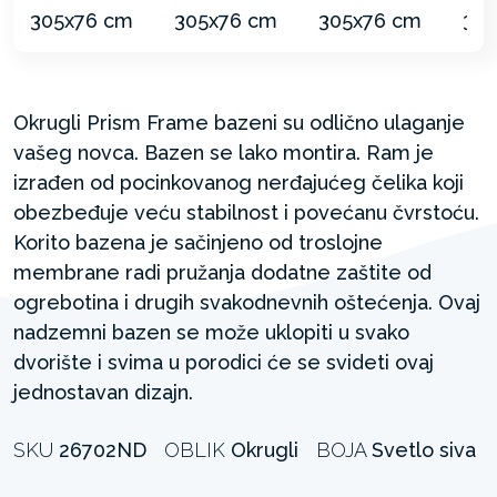
Okrugli Prism Frame bazeni su odlično ulaganje
vašeg novca. Bazen se lako montira. Ram je
izrađen od pocinkovanog nerđajućeg čelika koji
obezbeđuje veću stabilnost i povećanu čvrstoću.
Korito bazena je sačinjeno od troslojne
membrane radi pružanja dodatne zaštite od
ogrebotina i drugih svakodnevnih oštećenja. Ovaj
nadzemni bazen se može uklopiti u svako
dvorište i svima u porodici će se svideti ovaj
jednostavan dizajn.
SKU
26702ND
OBLIK
Okrugli
BOJA
Svetlo siva