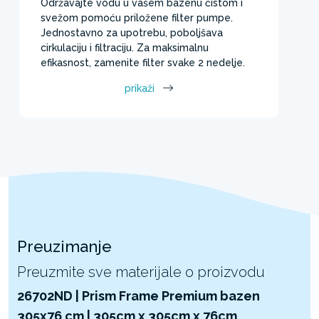
Održavajte vodu u vašem bazenu čistom i
svežom pomoću priložene filter pumpe.
Jednostavno za upotrebu, poboljšava
cirkulaciju i filtraciju. Za maksimalnu
efikasnost, zamenite filter svake 2 nedelje.
prikaži
Preuzimanje
Preuzmite sve materijale o proizvodu
26702ND | Prism Frame Premium bazen
305x76 cm | 305cm x 305cm x 76cm