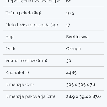
Preporučena uzrasna grupa
6+
Težina paketa (kg)
19.5
Neto težina proizvoda (kg)
17
Boja
Svetlo siva
Oblik
Okrugli
Vreme montaže (min)
30
Kapacitet (l)
4485
Dimenzije (cm)
305 x 305 x 76
Dimenzije pakovanja (cm)
28.9 x 39.4 x 87.6