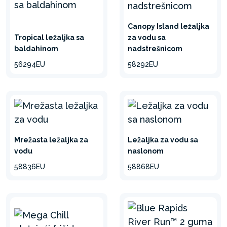
Canopy Island ležaljka
Tropical ležaljka sa
za vodu sa
baldahinom
nadstrešnicom
56294EU
58292EU
Mrežasta ležaljka za
Ležaljka za vodu sa
vodu
naslonom
58836EU
58868EU