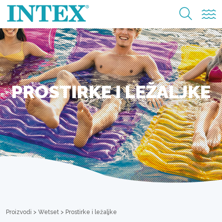
PROSTIRKE I LEŽALJKE
Proizvodi
>
Wetset
>
Prostirke i ležaljke