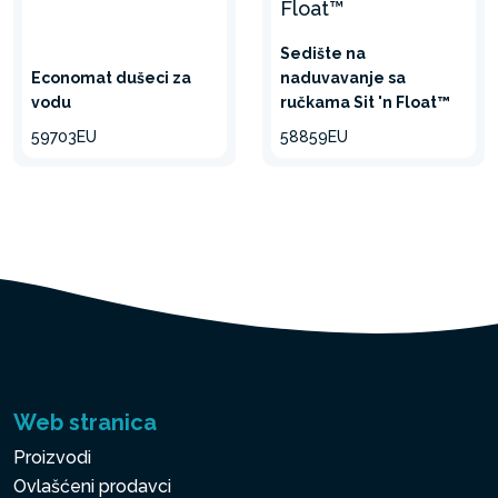
Sedište na
Economat dušeci za
naduvavanje sa
vodu
ručkama Sit 'n Float™
59703EU
58859EU
Web stranica
Proizvodi
Ovlašćeni prodavci