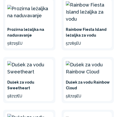
Prozirna ležaljka na
Rainbow Fiesta Island
naduvavanje
ležaljka za vodu
58725EU
57285EU
Dušek za vodu
Dušek za vodu Rainbow
Sweetheart
Cloud
58727EU
58729EU