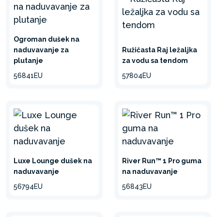
Ogroman dušek na
naduvavanje za
Ružičasta Raj ležaljka
plutanje
za vodu sa tendom
56841EU
57804EU
Luxe Lounge dušek na
River Run™ 1 Pro guma
naduvavanje
na naduvavanje
56794EU
56843EU