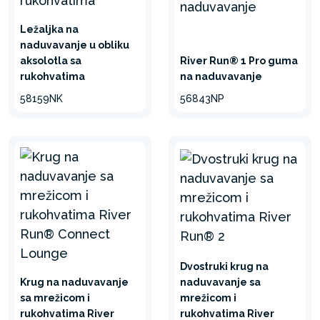
Ležaljka na
naduvavanje u obliku
aksolotla sa
River Run® 1 Pro guma
rukohvatima
na naduvavanje
58159NK
56843NP
Dvostruki krug na
Krug na naduvavanje
naduvavanje sa
sa mrežicom i
mrežicom i
rukohvatima River
rukohvatima River