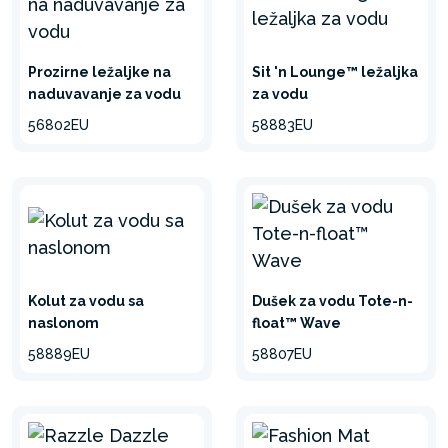
Prozirne ležaljke na
Sit 'n Lounge™ ležaljka
naduvavanje za vodu
za vodu
56802EU
58883EU
Kolut za vodu sa
Dušek za vodu Tote-n-
naslonom
float™ Wave
58889EU
58807EU