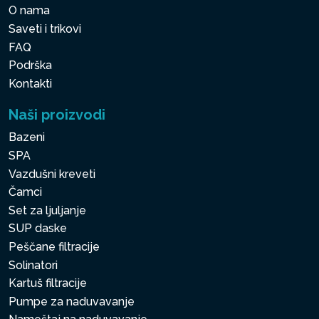
O nama
Saveti i trikovi
FAQ
Podrška
Kontakti
Naši proizvodi
Bazeni
SPA
Vazdušni kreveti
Čamci
Set za ljuljanje
SUP daske
Peščane filtracije
Solinatori
Kartuš filtracije
Pumpe za naduvavanje