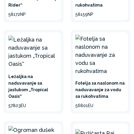
Rider“
rukohvatima
58172NP
58159NP
Ležaljka na
naduvavanje sa
Fotelja sa naslonom na
jastukom „Tropical
naduvavanje za vodu
Oasis“
sa rukohvatima
57803EU
56801EU