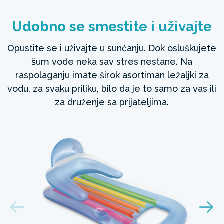
Udobno se smestite i uživajte
Opustite se i uživajte u sunčanju. Dok osluškujete
šum vode neka sav stres nestane. Na
raspolaganju imate širok asortiman ležaljki za
vodu, za svaku priliku, bilo da je to samo za vas ili
za druženje sa prijateljima.