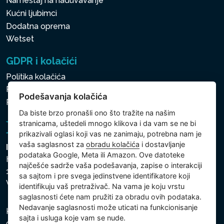
Nameštaj na naduvavanje
Kućni ljubimci
Dodatna oprema
Wetset
GDPR i kolačići
Politika kolačića
Politika zaštite ličnih i drugih obrađivanih podataka
Podešavanja kolačića
Politika kolačića
Da biste brzo pronašli ono što tražite na našim
stranicama, uštedeli mnogo klikova i da vam se ne bi
prikazivali oglasi koji vas ne zanimaju, potrebna nam je
vaša saglasnost za
obradu kolačića
i dostavljanje
Intex Trading, s.r.o.
podataka Google, Meta ili Amazon. Ove datoteke
Hradecká 2526/3
najčešće sadrže vaša podešavanja, zapise o interakciji
130 00 Praha 3
sa sajtom i pre svega jedinstvene identifikatore koji
Vinohrady - Česká republika
identifikuju vaš pretraživač. Na vama je koju vrstu
saglasnosti ćete nam pružiti za obradu ovih podataka.
Nedavanje saglasnosti može uticati na funkcionisanje
Kompanija je registrovana u Opštinskom sudu u Pragu,
sajta i usluga koje vam se nude.
odeljak C, uložak 74759, Identifikacioni broj kompanije: