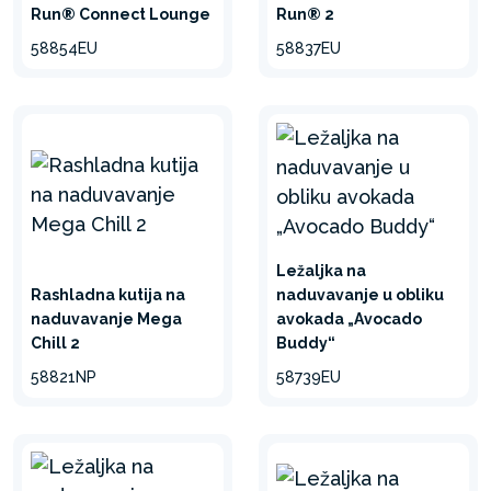
Run® Connect Lounge
Run® 2
58854EU
58837EU
Ležaljka na
Rashladna kutija na
naduvavanje u obliku
naduvavanje Mega
avokada „Avocado
Chill 2
Buddy“
58821NP
58739EU