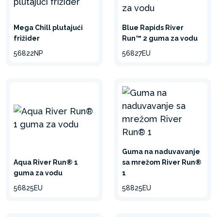
Mega Chill plutajući
Blue Rapids River
frižider
Run™ 2 guma za vodu
56822NP
56827EU
Guma na naduvavanje
Aqua River Run® 1
sa mrežom River Run®
guma za vodu
1
56825EU
58825EU