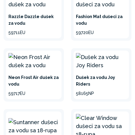
Razzle Dazzle dušek
Fashion Mat dušeci za
za vodu
vodu
59711EU
59720EU
Neon Frost Air dušek za
Dušek za vodu Joy
vodu
Riders
59717EU
58165NP