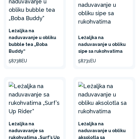
Ležaljka na
naduvavanje u obliku
Ležaljka na
bubble tea „Boba
naduvavanje u obliku
Buddy“
sipe sa rukohvatima
58738EU
58731EU
Ležaljka na
Ležaljka na
naduvavanje sa
naduvavanje u obliku
rukohvatima „Surf’s Up
aksolotla sa