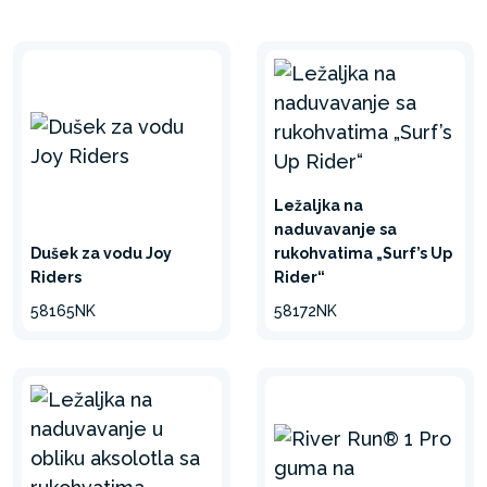
Ležaljka na
naduvavanje sa
Dušek za vodu Joy
rukohvatima „Surf’s Up
Riders
Rider“
58165NK
58172NK