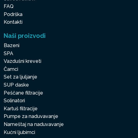
FAQ
Podrška
Kontakti
Naši proizvodi
Bazeni
SPA
Vazdušni kreveti
Čamci
Set za ljuljanje
SUP daske
Peščane filtracije
Solinatori
Kartuš filtracije
Pumpe za naduvavanje
Nameštaj na naduvavanje
Kućni ljubimci