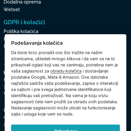
Dodatna oprema
Wetset
GDPR i kolačići
Politika kolačića
Politika zaštite ličnih i drugih obrađivanih podataka
Podešavanja kolačića
Politika kolačića
Da biste brzo pronašli ono što tražite na našim
stranicama, uštedeli mnogo klikova i da vam se ne bi
prikazivali oglasi koji vas ne zanimaju, potrebna nam je
vaša saglasnost za
obradu kolačića
i dostavljanje
Intex Trading, s.r.o.
podataka Google, Meta ili Amazon. Ove datoteke
Hradecká 2526/3
najčešće sadrže vaša podešavanja, zapise o interakciji
130 00 Praha 3
sa sajtom i pre svega jedinstvene identifikatore koji
Vinohrady - Česká republika
identifikuju vaš pretraživač. Na vama je koju vrstu
saglasnosti ćete nam pružiti za obradu ovih podataka.
Nedavanje saglasnosti može uticati na funkcionisanje
Kompanija je registrovana u Opštinskom sudu u Pragu,
sajta i usluga koje vam se nude.
odeljak C, uložak 74759, Identifikacioni broj kompanije:
26150808, Poreski identifikacioni broj: CZ26150808.
Prihvati sve