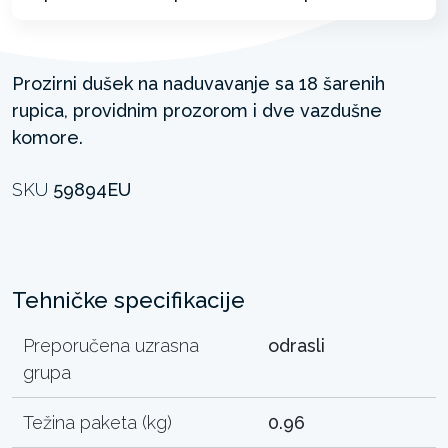
Prozirni dušek na naduvavanje sa 18 šarenih
rupica, providnim prozorom i dve vazdušne
komore.
SKU
59894EU
Tehničke specifikacije
Preporučena uzrasna
odrasli
grupa
Težina paketa (kg)
0.96