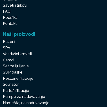
Saveti i trikovi
FAQ
Podrška
Kontakti
Naši proizvodi
Bazeni
SPA
Vazdušni kreveti
Čamci
Set za ljuljanje
SUP daske
Peščane filtracije
Solinatori
Kartuš filtracije
Pumpe za naduvavanje
Nameštaj na naduvavanje