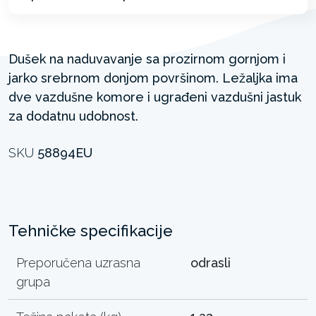
Dušek na naduvavanje sa prozirnom gornjom i
jarko srebrnom donjom površinom. Ležaljka ima
dve vazdušne komore i ugrađeni vazdušni jastuk
za dodatnu udobnost.
SKU
58894EU
Tehničke specifikacije
Preporučena uzrasna
odrasli
grupa