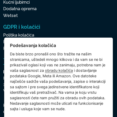
Kućni ljubimci
Dodatna oprema
Wetset
GDPR i kolačići
Politika kolačića
Politika zaštite ličnih i drugih obrađivanih podataka
Podešavanja kolačića
Politika kolačića
Da biste brzo pronašli ono što tražite na našim
stranicama, uštedeli mnogo klikova i da vam se ne bi
prikazivali oglasi koji vas ne zanimaju, potrebna nam je
vaša saglasnost za
obradu kolačića
i dostavljanje
Intex Trading, s.r.o.
podataka Google, Meta ili Amazon. Ove datoteke
Hradecká 2526/3
najčešće sadrže vaša podešavanja, zapise o interakciji
130 00 Praha 3
sa sajtom i pre svega jedinstvene identifikatore koji
Vinohrady - Česká republika
identifikuju vaš pretraživač. Na vama je koju vrstu
saglasnosti ćete nam pružiti za obradu ovih podataka.
Nedavanje saglasnosti može uticati na funkcionisanje
Kompanija je registrovana u Opštinskom sudu u Pragu,
sajta i usluga koje vam se nude.
odeljak C, uložak 74759, Identifikacioni broj kompanije: