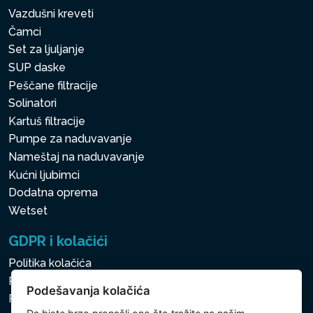
Vazdušni kreveti
Čamci
Set za ljuljanje
SUP daske
Peščane filtracije
Solinatori
Kartuš filtracije
Pumpe za naduvavanje
Nameštaj na naduvavanje
Kućni ljubimci
Dodatna oprema
Wetset
GDPR i kolačići
Politika kolačića
Politika zaštite ličnih i drugih obrađivanih podataka
Podešavanja kolačića
Politika kolačića