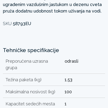
ugrađenim vazdušnim jastukom u dezenu cveta
pruža dodatnu udobnost tokom uživanja na vodi.
SKU
58793EU
Tehničke specifikacije
Preporučena uzrasna
odrasli
grupa
Težina paketa (kg)
1.53
Maksimalna nosivost (kg)
100
Kapacitet sedećih mesta
1