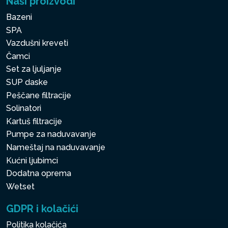
Naši proizvodi
Bazeni
SPA
Vazdušni kreveti
Čamci
Set za ljuljanje
SUP daske
Peščane filtracije
Solinatori
Kartuš filtracije
Pumpe za naduvavanje
Nameštaj na naduvavanje
Kućni ljubimci
Dodatna oprema
Wetset
GDPR i kolačići
Politika kolačića