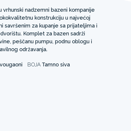
u vrhunski nadzemni bazeni kompanije
kokvalitetnu konstrukciju u najvećoj
ini savršenim za kupanje sa prijateljima i
vorištu. Komplet za bazen sadrži
ine, peščanu pumpu, podnu oblogu i
avilnog održavanja.
vougaoni
BOJA
Tamno siva