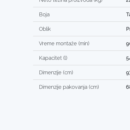
Boja
T
Oblik
P
Vreme montaže (min)
9
Kapacitet (l)
5
Dimenzije (cm)
9
Dimenzije pakovanja (cm)
6