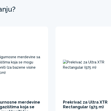
anju?
gurnosne merdevine
Prekrivač za Ultra XTR
gazištima koja se
Rectangular (975 m)