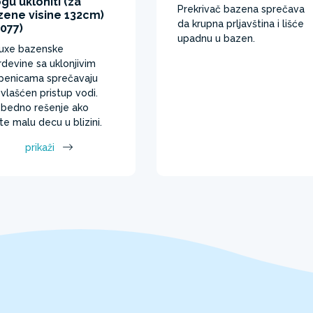
u ukloniti (za
Prekrivač bazena sprečava
zene visine 132cm)
da krupna prljavština i lišće
077)
upadnu u bazen. ​
uxe bazenske
devine sa uklonjivim
penicama sprečavaju
vlašćen pristup vodi.
bedno rešenje ako
te malu decu u blizini.
prikaži