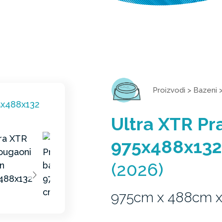
Proizvodi
>
Bazeni
Ultra XTR P
975x488x13
(2026)
975cm x 488cm x