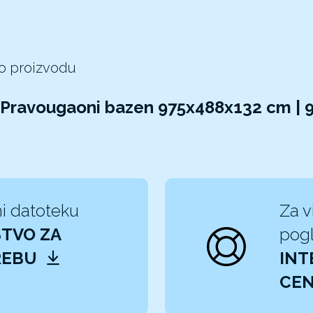
 o proizvodu
 Pravougaoni bazen 975x488x132 cm | 
i datoteku
Za v
TVO ZA
pogl
REBU
INT
CEN