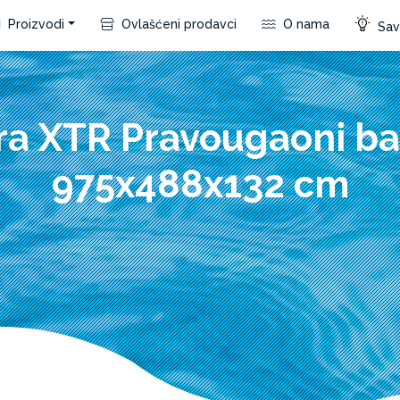
Proizvodi
Ovlašćeni prodavci
O nama
Save
ra XTR Pravougaoni b
975x488x132 cm