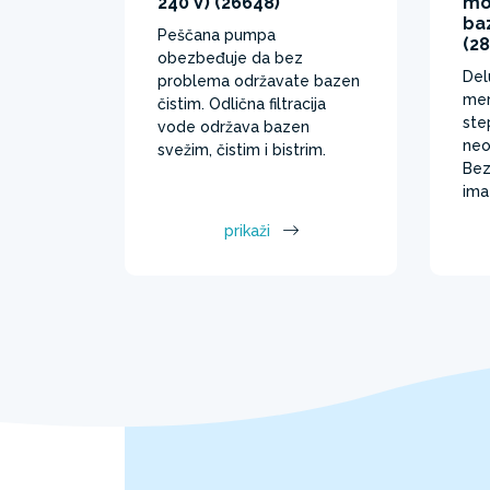
240 V) (26648)
mog
ba
Peščana pumpa
(28
obezbeđuje da bez
Del
problema održavate bazen
mer
čistim. Odlična filtracija
ste
vode održava bazen
neo
svežim, čistim i bistrim.
Bez
ima
prikaži