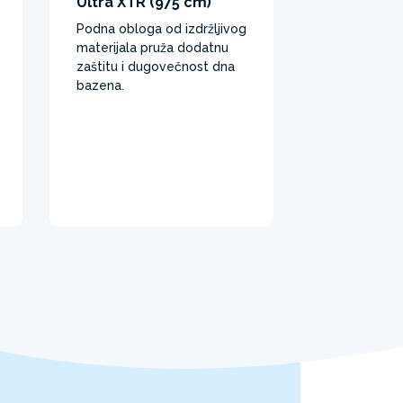
Ultra XTR (975 cm)
Podna obloga od izdržljivog
materijala pruža dodatnu
zaštitu i dugovečnost dna
bazena. ​