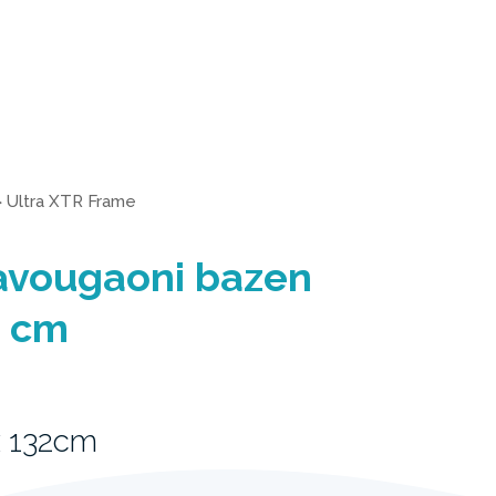
>
Ultra XTR Frame
ravougaoni bazen
2 cm
 132cm