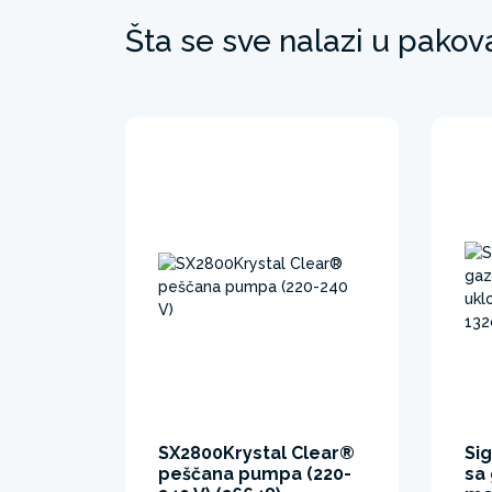
Šta se sve nalazi u pakov
SX2800Krystal Clear®
Si
peščana pumpa (220-
sa 