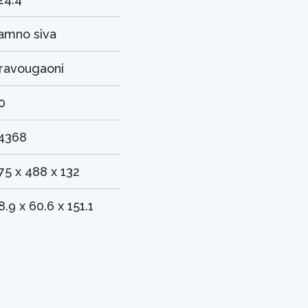
amno siva
ravougaoni
0
4368
75 x 488 x 132
8.9 x 60.6 x 151.1