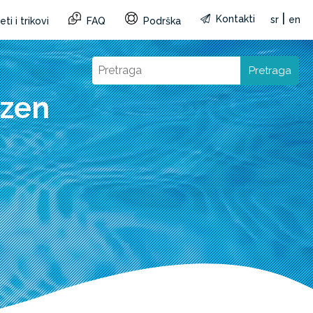
|
Kontakti
sr
en
ti i trikovi
FAQ
Podrška
Pretraga
azen