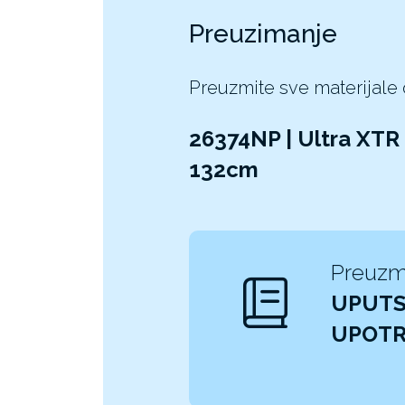
Preuzimanje
Preuzmite sve materijale
26374NP | Ultra XTR
132cm
Preuzm
UPUTS
UPOT