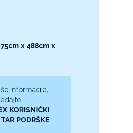
975cm x 488cm x
iše informacija,
edajte
EX KORISNIČKI
TAR PODRŠKE