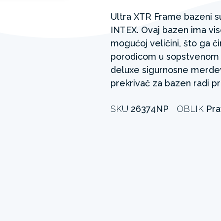
Ultra XTR Frame bazeni s
INTEX. Ovaj bazen ima viso
mogućoj veličini, što ga č
porodicom u sopstvenom d
deluxe sigurnosne merdev
prekrivač za bazen radi pr
SKU
26374NP
OBLIK
Pra