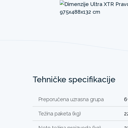
Tehničke specifikacije
Preporučena uzrasna grupa
6
Težina paketa (kg)
2
Neto težina proizvoda (kg)
2