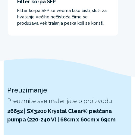
Filter korpa SFP
Filter korpa SFP se veoma lako čisti, služi za
hvatanje većihe nečistoća čime se
produžava vek trajanja peska koji se koristi.
Preuzimanje
Preuzmite sve materijale o proizvodu
26652 | SX3200 Krystal Clear® peščana
pumpa (220-240 V) | 68cm x 60cm x 69cm