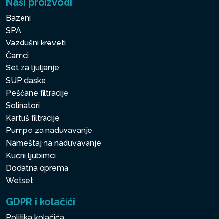
Naši proizvodi
Bazeni
SPA
Vazdušni kreveti
Čamci
Set za ljuljanje
SUP daske
Peščane filtracije
Solinatori
Kartuš filtracije
Pumpe za naduvavanje
Nameštaj na naduvavanje
Kućni ljubimci
Dodatna oprema
Wetset
GDPR i kolačići
Politika kolačića