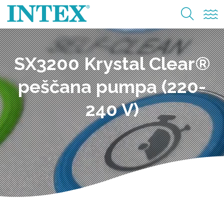
SX3200 Krystal Clear®
peščana pumpa (220-
240 V)