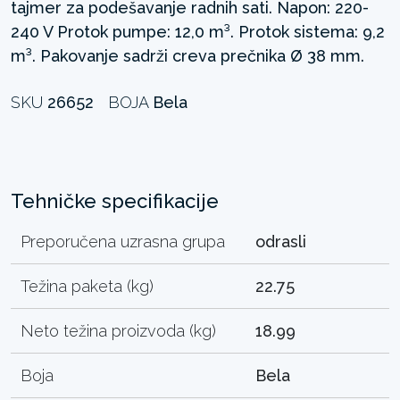
tajmer za podešavanje radnih sati. Napon: 220-
240 V Protok pumpe: 12,0 m³. Protok sistema: 9,2
m³. Pakovanje sadrži creva prečnika Ø 38 mm.
SKU
26652
BOJA
Bela
Tehničke specifikacije
Preporučena uzrasna grupa
odrasli
Težina paketa (kg)
22.75
Neto težina proizvoda (kg)
18.99
Boja
Bela