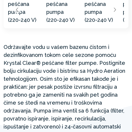
Održavajte vodu u vašem bazenu čistom i
dezinfikovanom tokom cele sezone pomoću
Krystal Clear® peščane filter pumpe. Postignite
bolju cirkulaciju vode i bistrinu sa Hydro Aeration
tehnologijom. Osim sto je efikasan takođe je i
praktičan: jer pesak postiže izvrsnu filtraciju a
potrebno ga je zameniti na svakih pet godina
čime se štedi na vremenu i troškovima
održavanja. Pumpa ima ventil sa 6 funkcija (filter,
povratno ispiranje, ispiranje, recirkulacija,
ispuštanje i zatvoreno) i 24-časovni automatski