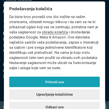
Politika zaštite ličnih i drugih obrađivanih podataka
Podešavanja kolačića
Politika kolačića
Da biste brzo pronašli ono što tražite na našim
stranicama, uštedeli mnogo klikova i da vam se ne bi
prikazivali oglasi koji vas ne zanimaju, potrebna nam je
vaša saglasnost za
obradu kolačića
i dostavljanje
Intex Trading, s.r.o.
podataka Google, Meta ili Amazon. Ove datoteke
Hradecká 2526/3
najčešće sadrže vaša podešavanja, zapise o interakciji
130 00 Praha 3
sa sajtom i pre svega jedinstvene identifikatore koji
Vinohrady - Česká republika
identifikuju vaš pretraživač. Na vama je koju vrstu
saglasnosti ćete nam pružiti za obradu ovih podataka.
Nedavanje saglasnosti može uticati na funkcionisanje
Kompanija je registrovana u Opštinskom sudu u Pragu,
sajta i usluga koje vam se nude.
odeljak C, uložak 74759, Identifikacioni broj kompanije:
26150808, Poreski identifikacioni broj: CZ26150808.
Prihvati sve
Upravljanje kolačićima
Odbaci sve
Copyright © 2026 INTEX TRADING s.r.o. All rights reserved.