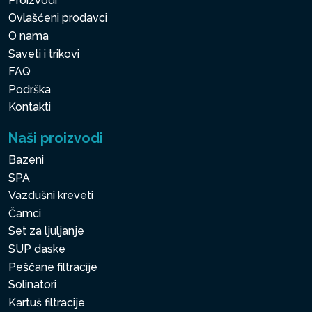
Proizvodi
Ovlašćeni prodavci
O nama
Saveti i trikovi
FAQ
Podrška
Kontakti
Naši proizvodi
Bazeni
SPA
Vazdušni kreveti
Čamci
Set za ljuljanje
SUP daske
Peščane filtracije
Solinatori
Kartuš filtracije