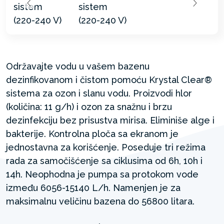
Održavajte vodu u vašem bazenu
dezinfikovanom i čistom pomoću Krystal Clear®
sistema za ozon i slanu vodu. Proizvodi hlor
(količina: 11 g/h) i ozon za snažnu i brzu
dezinfekciju bez prisustva mirisa. Eliminiše alge i
bakterije. Kontrolna ploča sa ekranom je
jednostavna za korišćenje. Poseduje tri režima
rada za samočišćenje sa ciklusima od 6h, 10h i
14h. Neophodna je pumpa sa protokom vode
između 6056-15140 L/h. Namenjen je za
maksimalnu veličinu bazena do 56800 litara.