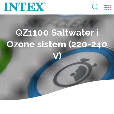
QZ1100 Saltwater i
Ozone sistem (220-240
V)