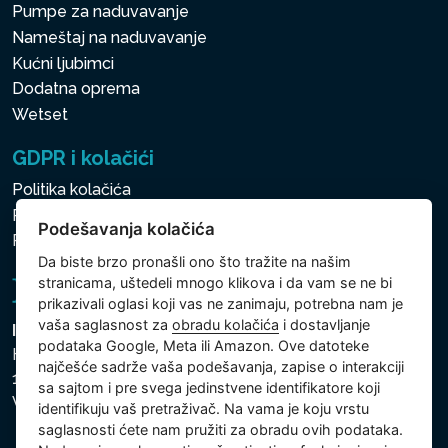
Pumpe za naduvavanje
Nameštaj na naduvavanje
Kućni ljubimci
Dodatna oprema
Wetset
GDPR i kolačići
Politika kolačića
Politika zaštite ličnih i drugih obrađivanih podataka
Podešavanja kolačića
Politika kolačića
Da biste brzo pronašli ono što tražite na našim
stranicama, uštedeli mnogo klikova i da vam se ne bi
prikazivali oglasi koji vas ne zanimaju, potrebna nam je
vaša saglasnost za
obradu kolačića
i dostavljanje
Intex Trading, s.r.o.
podataka Google, Meta ili Amazon. Ove datoteke
Hradecká 2526/3
najčešće sadrže vaša podešavanja, zapise o interakciji
130 00 Praha 3
sa sajtom i pre svega jedinstvene identifikatore koji
Vinohrady - Česká republika
identifikuju vaš pretraživač. Na vama je koju vrstu
saglasnosti ćete nam pružiti za obradu ovih podataka.