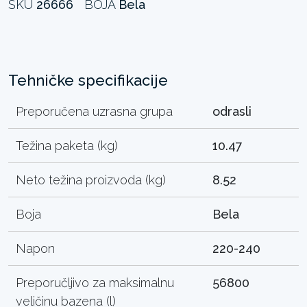
SKU
26666
BOJA
Bela
Tehničke specifikacije
Preporučena uzrasna grupa
odrasli
Težina paketa (kg)
10.47
Neto težina proizvoda (kg)
8.52
Boja
Bela
Napon
220-240
Preporučljivo za maksimalnu
56800
veličinu bazena (l)