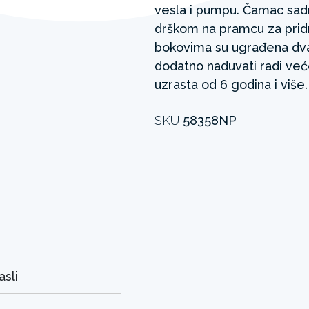
vesla i pumpu. Čamac sad
drškom na pramcu za prid
bokovima su ugrađena dva
dodatno naduvati radi ve
uzrasta od 6 godina i više.
SKU
58358NP
asli