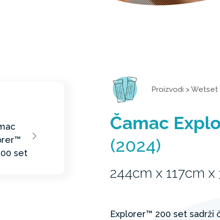
Proizvodi
>
Wetset
Čamac Explo
(2024)
244cm x 117cm x
Explorer™ 200 set sadrži 