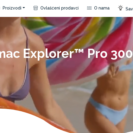
Proizvodi
Ovlašćeni prodavci
O nama
Save
ac Explorer™ Pro 300