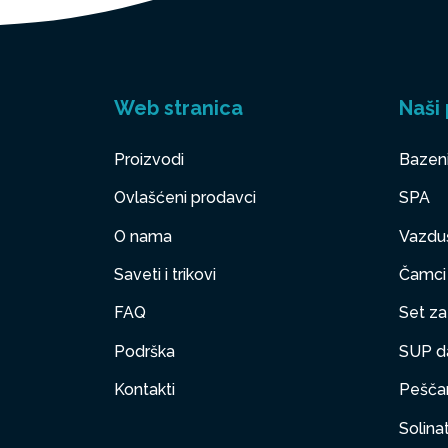
Web stranica
Naši 
Proizvodi
Bazen
Ovlašćeni prodavci
SPA
O nama
Vazduš
Saveti i trikovi
Čamci
FAQ
Set za 
Podrška
SUP d
Kontakti
Peščan
Solinat