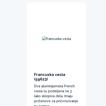
Francuska vesla
(59623)
Dva aluminijumska French
vesla su podeljena na 3
lako sklopiva dela. Imaju
prstenove za pričvršćivanje
na čamac.​