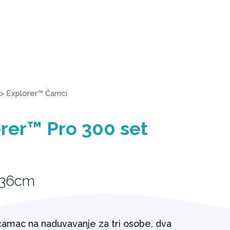
>
Explorer™ Čamci
rer™ Pro 300 set
 36cm
čamac na naduvavanje za tri osobe, dva