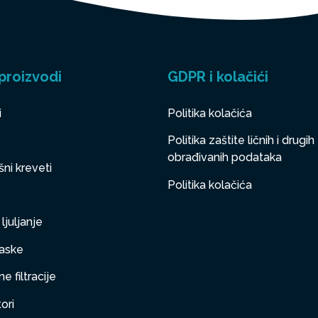
proizvodi
GDPR i kolačići
i
Politika kolačića
Politika zaštite ličnih i drugih
obrađivanih podataka
ni kreveti
Politika kolačića
ljuljanje
aske
e filtracije
ori