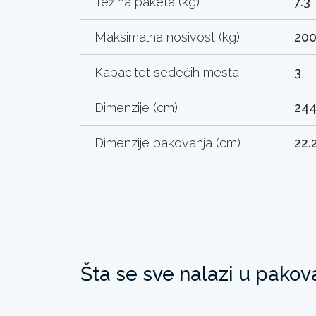
Težina paketa (kg)
7.3
Maksimalna nosivost (kg)
20
Kapacitet sedećih mesta
3
Dimenzije (cm)
244
Dimenzije pakovanja (cm)
22.
Šta se sve nalazi u pakov