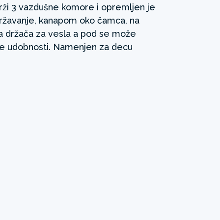
rži 3 vazdušne komore i opremljen je
ržavanje, kanapom oko čamca, na
 držača za vesla a pod se može
će udobnosti. Namenjen za decu