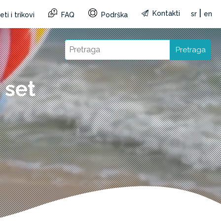
|
Kontakti
sr
en
ti i trikovi
FAQ
Podrška
Pretraga
 set