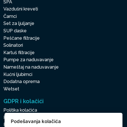
SPA
Vazdušni kreveti
Čamci
Set za ljuljanje
SUP daske
Peščane filtracije
Solinatori
Kartuš filtracije
Pumpe za naduvavanje
Nameštaj na naduvavanje
Kućni ljubimci
Dodatna oprema
Wetset
GDPR i kolačići
Politika kolačića
Politika zaštite ličnih i drugih obrađivanih podataka
Podešavanja kolačića
Politika kolačića