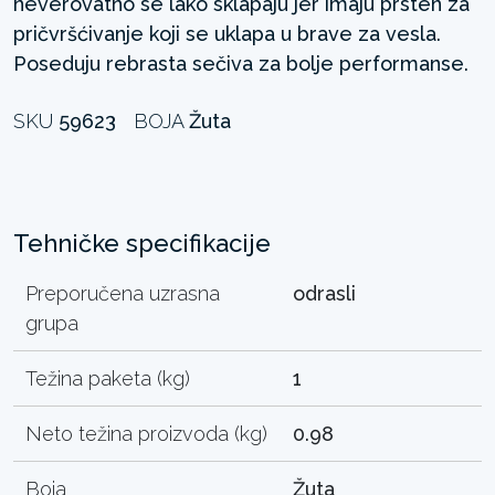
neverovatno se lako sklapaju jer imaju prsten za
pričvršćivanje koji se uklapa u brave za vesla.
Poseduju rebrasta sečiva za bolje performanse.
SKU
59623
BOJA
Žuta
Tehničke specifikacije
Preporučena uzrasna
odrasli
grupa
Težina paketa (kg)
1
Neto težina proizvoda (kg)
0.98
Boja
Žuta