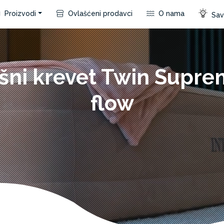
Proizvodi
Ovlašćeni prodavci
O nama
Save
šni krevet Twin Suprem
flow