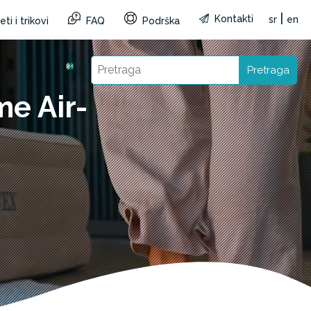
|
Kontakti
sr
en
ti i trikovi
FAQ
Podrška
Pretraga
e Air-