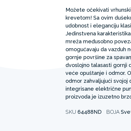
Možete očekivati vrhuns
krevetom! Sa ovim dušek
udobnost i eleganciju kl
Jedinstvena karakteristik
mreža međusobno povezan
omogućavaju da vazduh 
gornje površine za spavan
dvoslojno talasasti gornji 
veće opuštanje i odmor. 
odmor zahvaljujući svojoj 
integrisane električne pu
proizvoda je izuzetno brzo
SKU
64488ND
BOJA
Svet