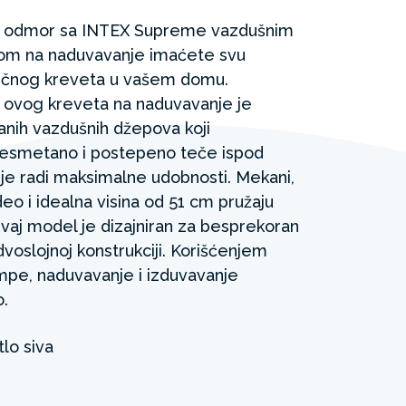
ki odmor sa INTEX Supreme vazdušnim
om na naduvavanje imaćete svu
asičnog kreveta u vašem domu.
a ovog kreveta na naduvavanje je
ih vazdušnih džepova koji
nesmetano i postepeno teče ispod
je radi maksimalne udobnosti. Mekani,
deo i idealna visina od 51 cm pružaju
Ovaj model je dizajniran za besprekoran
dvoslojnoj konstrukciji. Korišćenjem
mpe, naduvavanje i izduvavanje
.​
lo siva