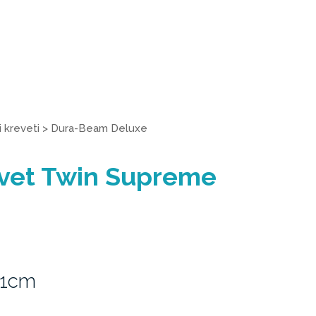
 kreveti
>
Dura-Beam Deluxe
evet Twin Supreme
51cm