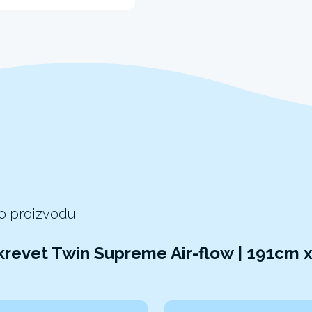
 o proizvodu
krevet Twin Supreme Air-flow | 191cm 