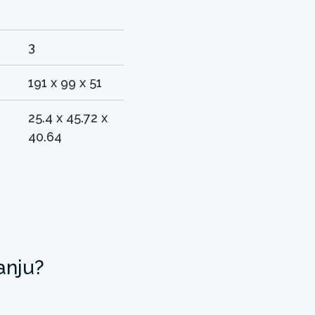
3
191 x 99 x 51
25.4 x 45.72 x
40.64
anju?