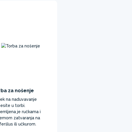
rba za nošenje
ek na naduvavanje
esite u torbi.
emljena je ručkama i
temom zatvaranja na
feršlus ili učkurom. ​