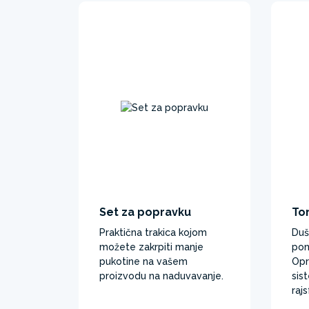
Set za popravku
To
Praktična trakica kojom
Duš
možete zakrpiti manje
pon
pukotine na vašem
Opr
proizvodu na naduvavanje.
sis
rajs