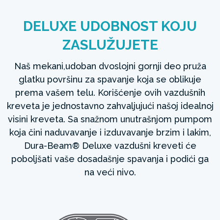
DELUXE UDOBNOST KOJU
ZASLUŽUJETE
Naš mekani,udoban dvoslojni gornji deo pruža
glatku površinu za spavanje koja se oblikuje
prema vašem telu. Korišćenje ovih vazdušnih
kreveta je jednostavno zahvaljujući našoj idealnoj
visini kreveta. Sa snažnom unutrašnjom pumpom
koja čini naduvavanje i izduvavanje brzim i lakim,
Dura-Beam® Deluxe vazdušni kreveti će
poboljšati vaše dosadašnje spavanja i podići ga
na veći nivo.