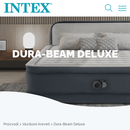
DURA-BEAM DELUXE
Proizvodi
>
Vazdušni kreveti
>
Dura-Beam Deluxe