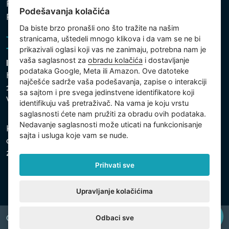
Politika zaštite ličnih i drugih obrađivanih podataka
Podešavanja kolačića
Politika kolačića
Da biste brzo pronašli ono što tražite na našim
stranicama, uštedeli mnogo klikova i da vam se ne bi
prikazivali oglasi koji vas ne zanimaju, potrebna nam je
vaša saglasnost za
obradu kolačića
i dostavljanje
Intex Trading, s.r.o.
podataka Google, Meta ili Amazon. Ove datoteke
Hradecká 2526/3
najčešće sadrže vaša podešavanja, zapise o interakciji
130 00 Praha 3
sa sajtom i pre svega jedinstvene identifikatore koji
Vinohrady - Česká republika
identifikuju vaš pretraživač. Na vama je koju vrstu
saglasnosti ćete nam pružiti za obradu ovih podataka.
Nedavanje saglasnosti može uticati na funkcionisanje
Kompanija je registrovana u Opštinskom sudu u Pragu,
sajta i usluga koje vam se nude.
odeljak C, uložak 74759, Identifikacioni broj kompanije:
26150808, Poreski identifikacioni broj: CZ26150808.
Prihvati sve
Upravljanje kolačićima
Odbaci sve
Copyright © 2026 INTEX TRADING s.r.o. All rights reserved.