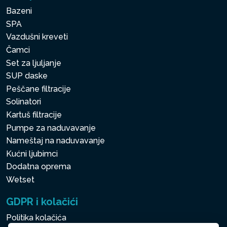
Bazeni
SPA
Vazdušni kreveti
Čamci
Set za ljuljanje
SUP daske
Peščane filtracije
Solinatori
Kartuš filtracije
Pumpe za naduvavanje
Nameštaj na naduvavanje
Kućni ljubimci
Dodatna oprema
Wetset
GDPR i kolačići
Politika kolačića