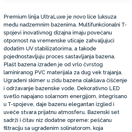
Premium linija UltraLuxe je novo lice luksuza
među nadzemnim bazenima. Multifunkcionalni T-
spojevi inovativnog dizajna imaju povećanu
otpornost na vremenske uticaje zahvaljujući
dodatim UV stabilizatorima, a takođe
pojednostavljuju proces sastavljanja bazena.
Plašt bazena izrađen je od vrlo čvrstog
laminiranog PVC materijala za dug vek trajanja.
Ugrađeni skimer u zidu bazena olakšava čišćenje
i održavanje bazenske vode. Dekorativno LED
svetlo napajano solarnom energijom, integrisano
u T-spojeve, daje bazenu elegantan izgled i
uveče stvara prijatnu atmosferu. Bazenski set
sadrži i čitav niz dodatne opreme: peščanu
filtraciju sa ugrađenim solinatorom, koja