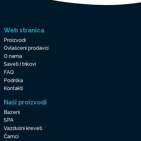
Web stranica
Proizvodi
Ovlašćeni prodavci
O nama
Saveti i trikovi
FAQ
Podrška
Kontakti
Naši proizvodi
Bazeni
SPA
Vazdušni kreveti
Čamci