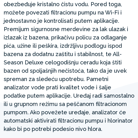
obezbeđuje kristalno čistu vodu. Pored toga,
možete povezati filtracionu pumpu na Wi-Fi i
jednostavno je kontrolisati putem aplikacije.
Premijum sigurnosne merdevine za lak ulazak i
izlazak iz bazena, prikačivu policu za odlaganje
pića, užine ili peškira, izdržljivu podlogu ispod
bazena za dodatnu zaštitu i stabilnost, te All-
Season Deluxe celogodišnju ceradu koja štiti
bazen od spoljašnjih nečistoća, tako da je uvek
spreman za sledeću upotrebu. Pametni
analizator vode prati kvalitet vode i šalje
podatke putem aplikacije. Uređaj radi samostalno
ili u grupnom režimu sa peščanom filtracionom
pumpom. Ako povežete uređaje, analizator će
automatski aktivirati filtracionu pumpu i hlorinator
kako bi po potrebi podesio nivo hlora.