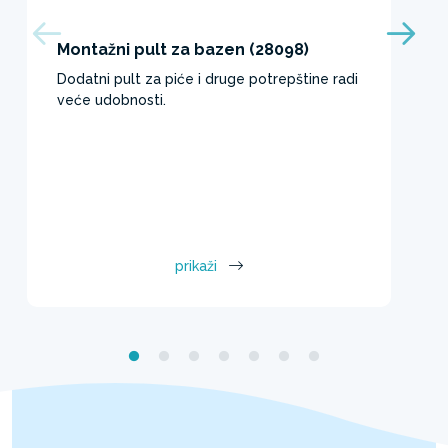
Montažni pult za bazen (28098)
Dodatni pult za piće i druge potrepštine radi
veće udobnosti.
prikaži