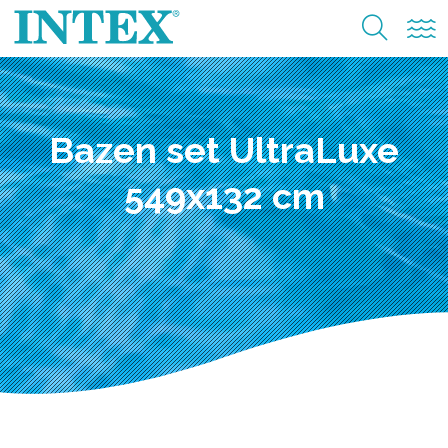
Bazen set UltraLuxe
549x132 cm