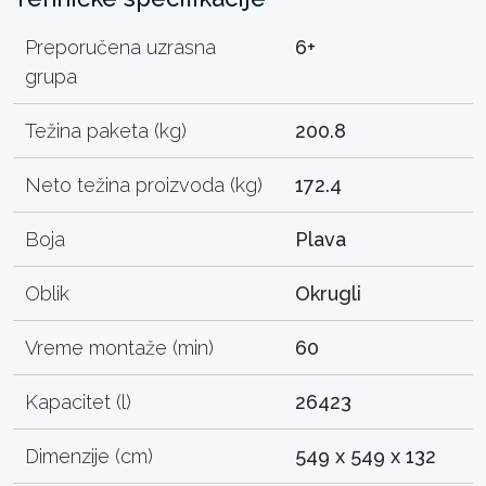
Preporučena uzrasna
6+
grupa
Težina paketa (kg)
200.8
Neto težina proizvoda (kg)
172.4
Boja
Plava
Oblik
Okrugli
Vreme montaže (min)
60
Kapacitet (l)
26423
Dimenzije (cm)
549 x 549 x 132