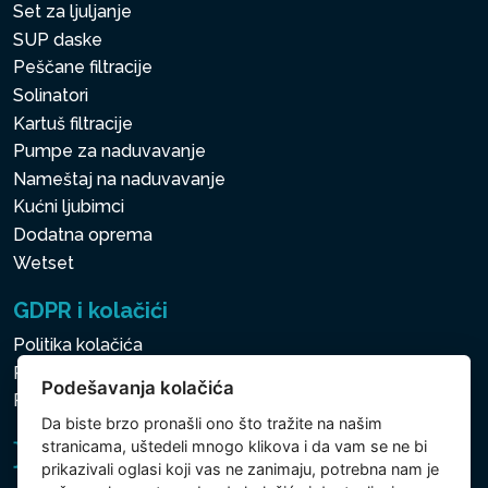
Set za ljuljanje
SUP daske
Peščane filtracije
Solinatori
Kartuš filtracije
Pumpe za naduvavanje
Nameštaj na naduvavanje
Kućni ljubimci
Dodatna oprema
Wetset
GDPR i kolačići
Politika kolačića
Politika zaštite ličnih i drugih obrađivanih podataka
Podešavanja kolačića
Politika kolačića
Da biste brzo pronašli ono što tražite na našim
stranicama, uštedeli mnogo klikova i da vam se ne bi
prikazivali oglasi koji vas ne zanimaju, potrebna nam je