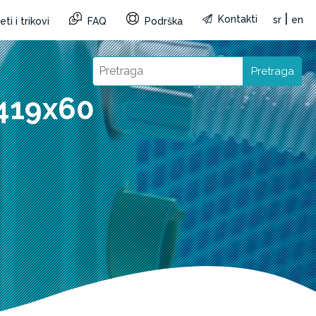
|
Kontakti
sr
en
ti i trikovi
FAQ
Podrška
Pretraga
419x60