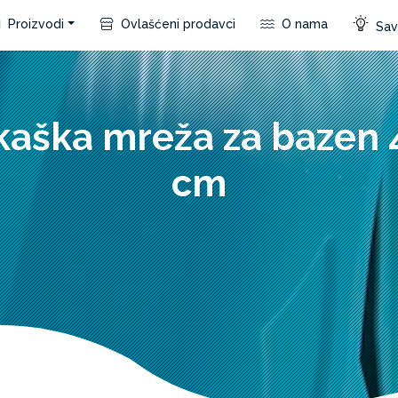
Proizvodi
Ovlašćeni prodavci
O nama
Save
kaška mreža za bazen 
cm