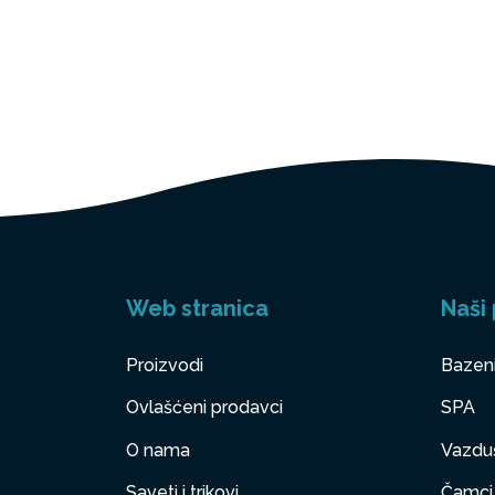
Web stranica
Naši 
Proizvodi
Bazen
Ovlašćeni prodavci
SPA
O nama
Vazduš
Saveti i trikovi
Čamci