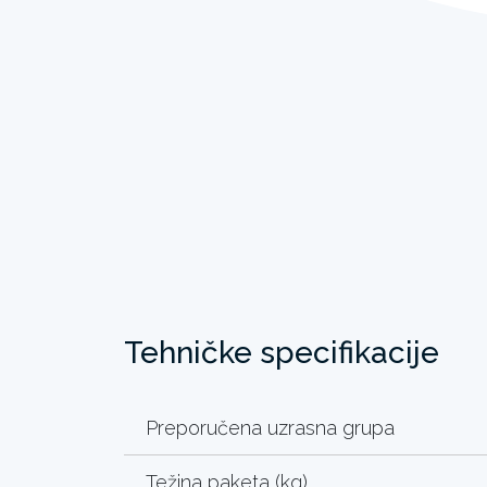
Tehničke specifikacije
Preporučena uzrasna grupa
Težina paketa (kg)