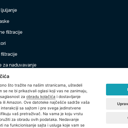
ljuljanje
aske
e filtracije
ori
filtracije
 za naduvavanje
čića
taj na naduvavanje
 ono što tražite na našim stranicama, uštedeli
ljubimci
se ne bi prikazivali oglasi koji vas ne zanimaju,
 saglasnost za
obradu kolačića
i dostavljanje
na oprema
 ili Amazon. Ove datoteke najčešće sadrže vaša
Uprav
interakciji sa sajtom i pre svega jedinstvene
t
ntifikuju vaš pretraživač. Na vama je koju vrstu
 pružiti za obradu ovih podataka. Nedavanje
ti na funkcionisanje sajta i usluga koje vam se