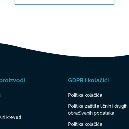
proizvodi
GDPR i kolačići
i
Politika kolačića
Politika zaštite ličnih i drugih
obrađivanih podataka
ni kreveti
Politika kolačića