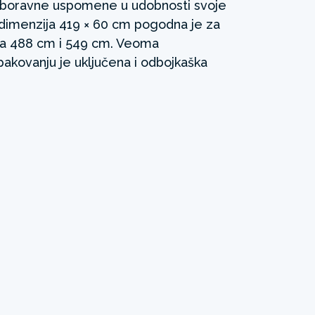
ezaboravne uspomene u udobnosti svoje
dimenzija 419 × 60 cm pogodna je za
ka 488 cm i 549 cm. Veoma
 pakovanju je uključena i odbojkaška