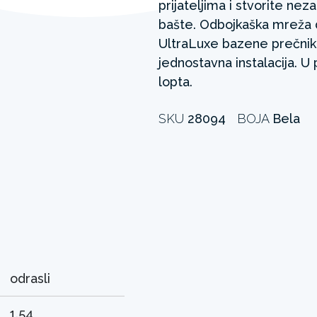
prijateljima i stvorite n
bašte. Odbojkaška mreža 
UltraLuxe bazene prečni
jednostavna instalacija. U
lopta.
SKU
28094
BOJA
Bela
odrasli
1.54