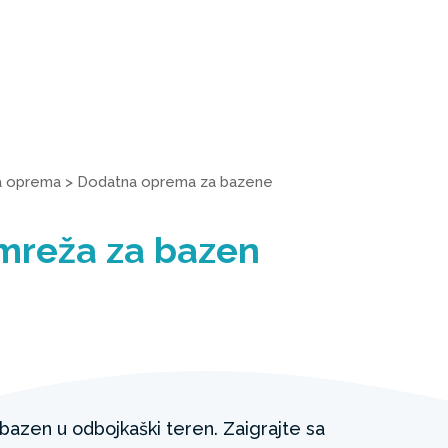
a oprema
>
Dodatna oprema za bazene
mreža za bazen
bazen u odbojkaški teren. Zaigrajte sa