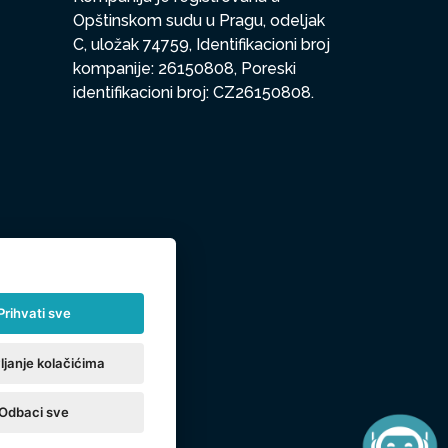
Opštinskom sudu u Pragu, odeljak
C, uložak 74759, Identifikacioni broj
kompanije: 26150808, Poreski
identifikacioni broj: CZ26150808.
Prihvati sve
ljanje kolačićima
Odbaci sve