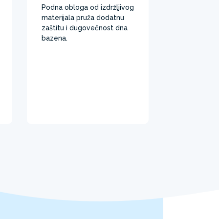
Podna obloga od izdržljivog
materijala pruža dodatnu
zaštitu i dugovečnost dna
bazena. ​