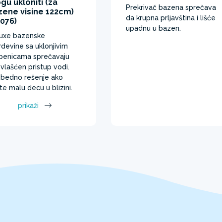
u ukloniti (za
Prekrivač bazena sprečava
zene visine 122cm)
da krupna prljavština i lišće
8076)
upadnu u bazen. ​
uxe bazenske
devine sa uklonjivim
penicama sprečavaju
vlašćen pristup vodi.
bedno rešenje ako
te malu decu u blizini.
prikaži