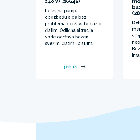
240 V) (26646)
mog
ba
Peščana pumpa
(2
obezbeđuje da bez
Del
problema održavate bazen
mer
čistim. Odlična filtracija
ste
vode održava bazen
neo
svežim, čistim i bistrim.
Bez
ima
prikaži