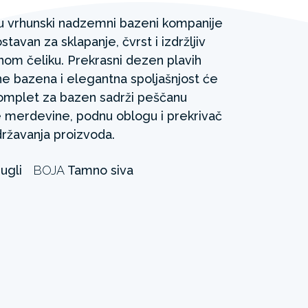
u vrhunski nadzemni bazeni kompanije
tavan za sklapanje, čvrst i izdržljiv
etnom čeliku. Prekrasni dezen plavih
ne bazena i elegantna spoljašnjost će
Komplet za bazen sadrži peščanu
 merdevine, podnu oblogu i prekrivač
državanja proizvoda.
ugli
BOJA
Tamno siva