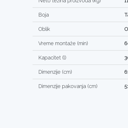
Neto težina proizvoda (kg)
1
Boja
T
Oblik
O
Vreme montaže (min)
6
Kapacitet (l)
3
Dimenzije (cm)
6
Dimenzije pakovanja (cm)
5