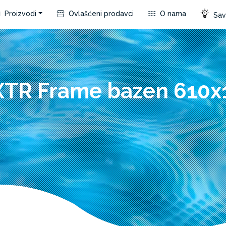
Proizvodi
Ovlašćeni prodavci
O nama
Save
 XTR Frame bazen 610x