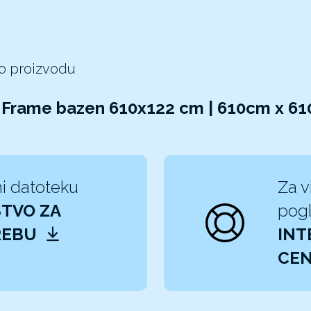
 o proizvodu
R Frame bazen 610x122 cm | 610cm x 6
i datoteku
Za v
TVO ZA
pogl
REBU
INT
CEN