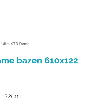
>
Ultra XTR Frame
rame bazen 610x122
 122cm