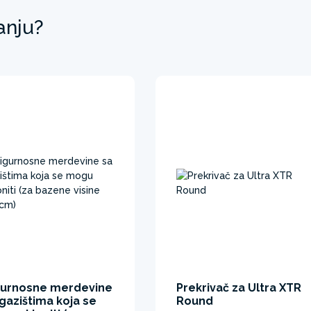
anju?
gurnosne merdevine
Prekrivač za Ultra XTR
gazištima koja se
Round