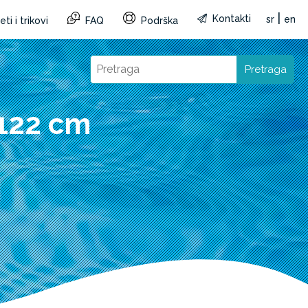
|
Kontakti
sr
en
ti i trikovi
FAQ
Podrška
Pretraga
122 cm