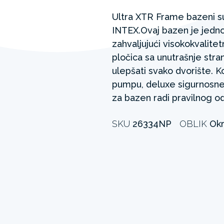
Ultra XTR Frame bazeni s
INTEX.Ovaj bazen je jednos
zahvaljujući visokokvalit
pločica sa unutrašnje stra
ulepšati svako dvorište. 
pumpu, deluxe sigurnosne
za bazen radi pravilnog o
SKU
26334NP
OBLIK
Okr