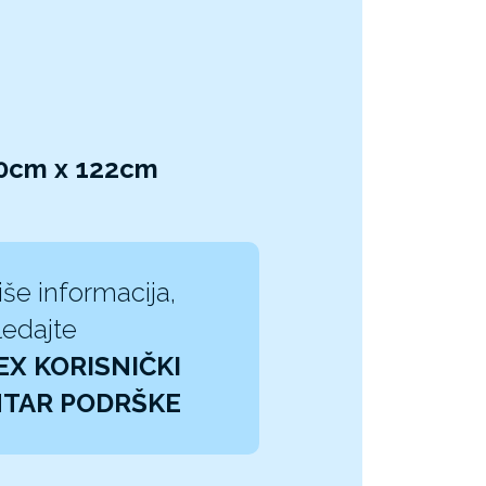
10cm x 122cm
iše informacija,
edajte
EX KORISNIČKI
TAR PODRŠKE