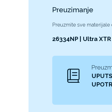
Preuzimanje
Preuzmite sve materijale
26334NP | Ultra XT
Preuzm
UPUTS
UPOT