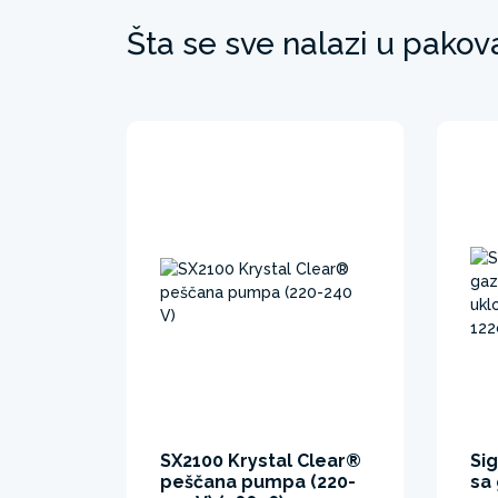
Šta se sve nalazi u pakov
SX2100 Krystal Clear®
Si
peščana pumpa (220-
sa 