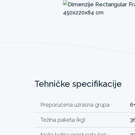
Tehničke specifikacije
Preporučena uzrasna grupa
6
Težina paketa (kg)
3
Neto težina proizvoda (kg)
3