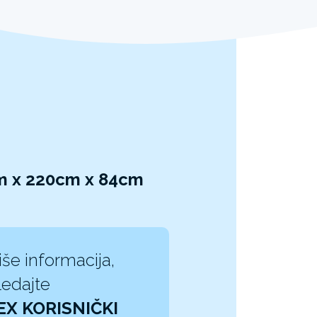
m x 220cm x 84cm
iše informacija,
edajte
EX KORISNIČKI