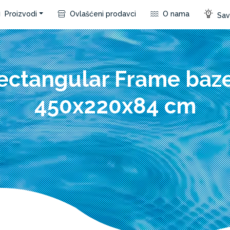
Proizvodi
Ovlašćeni prodavci
O nama
Save
ectangular Frame baz
450x220x84 cm