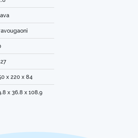
lava
ravougaoni
0
127
50 x 220 x 84
.8 x 36.8 x 108.9