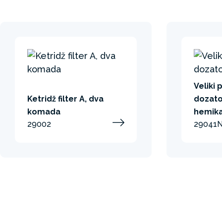
Veliki 
Ketridž filter A, dva
dozato
komada
hemika
29002
29041