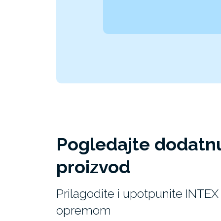
Pogledajte dodatn
proizvod
Prilagodite i upotpunite INT
opremom