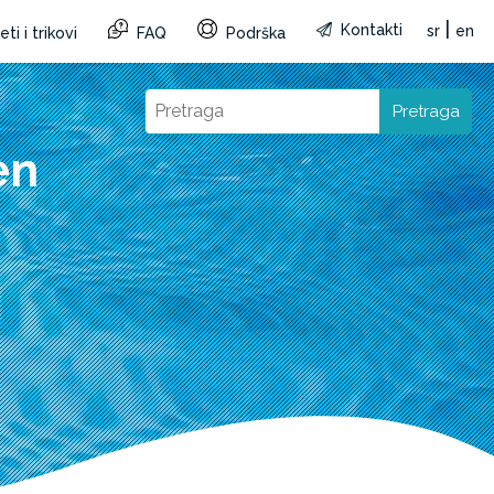
|
Kontakti
sr
en
ti i trikovi
FAQ
Podrška
Pretraga
en