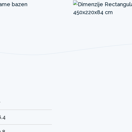
+
6.4
2.8