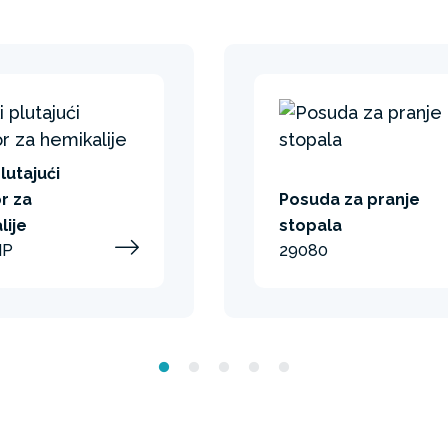
plutajući
r za
Posuda za pranje
lije
stopala
NP
29080