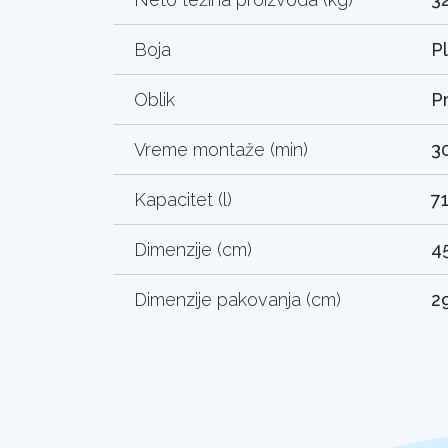
Boja
P
Oblik
P
Vreme montaže (min)
3
Kapacitet (l)
7
Dimenzije (cm)
4
Dimenzije pakovanja (cm)
29