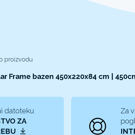
 o proizvodu
lar Frame bazen 450x220x84 cm | 450c
i datoteku
Za v
TVO ZA
pogl
REBU
INT