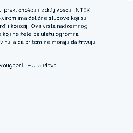
, praktičnošću i izdržljivošću. INTEX
virom ima čelične stubove koji su
rđi i koroziji. Ova vrsta nadzemnog
 koji ne žele da ulažu ogromna
ovinu, a da pritom ne moraju da žrtvuju
vougaoni
BOJA
Plava