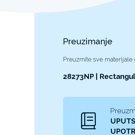
Preuzimanje
Preuzmite sve materijale
28273NP | Rectangu
Preuzm
UPUTS
UPOT