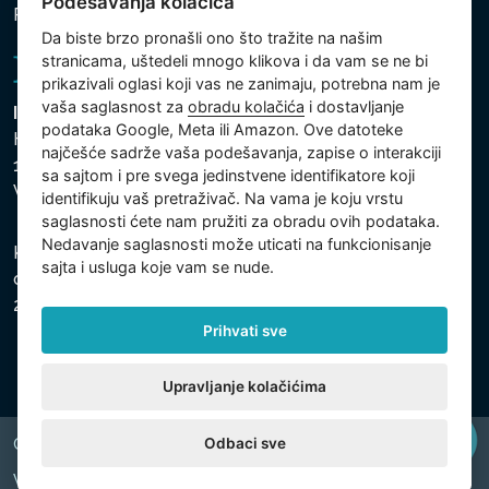
Podešavanja kolačića
Politika kolačića
Da biste brzo pronašli ono što tražite na našim
stranicama, uštedeli mnogo klikova i da vam se ne bi
prikazivali oglasi koji vas ne zanimaju, potrebna nam je
vaša saglasnost za
obradu kolačića
i dostavljanje
Intex Trading, s.r.o.
podataka Google, Meta ili Amazon. Ove datoteke
Hradecká 2526/3
najčešće sadrže vaša podešavanja, zapise o interakciji
130 00 Praha 3
sa sajtom i pre svega jedinstvene identifikatore koji
Vinohrady - Česká republika
identifikuju vaš pretraživač. Na vama je koju vrstu
saglasnosti ćete nam pružiti za obradu ovih podataka.
Nedavanje saglasnosti može uticati na funkcionisanje
Kompanija je registrovana u Opštinskom sudu u Pragu,
sajta i usluga koje vam se nude.
odeljak C, uložak 74759, Identifikacioni broj kompanije:
26150808, Poreski identifikacioni broj: CZ26150808.
Prihvati sve
Upravljanje kolačićima
Odbaci sve
Copyright © 2026 INTEX TRADING s.r.o. All rights reserved.
Web by
digiONE