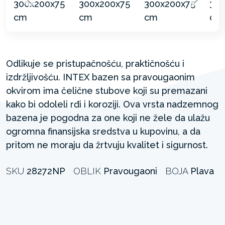
Odlikuje se pristupačnošću, praktičnošću i
izdržljivošću. INTEX bazen sa pravougaonim
okvirom ima čelične stubove koji su premazani
kako bi odoleli rđi i koroziji. Ova vrsta nadzemnog
bazena je pogodna za one koji ne žele da ulažu
ogromna finansijska sredstva u kupovinu, a da
pritom ne moraju da žrtvuju kvalitet i sigurnost.
SKU
28272NP
OBLIK
Pravougaoni
BOJA
Plava