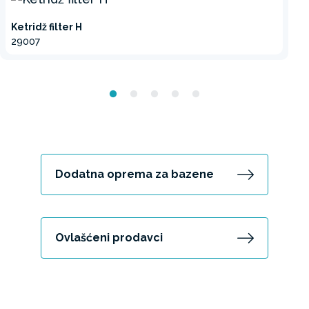
Ketridž filter H
29007
Dodatna oprema za bazene
Ovlašćeni prodavci