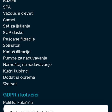
Bazeni
SPA
Vazdušni kreveti
Čamci
Set za ljuljanje
SUP daske
Peščane filtracije
Solinatori
Kartuš filtracije
Pumpe za naduvavanje
Nameštaj na naduvavanje
Kućni ljubimci
Dodatna oprema
Wetset
GDPR i kolačići
Politika kolačića
Politika zaštite ličnih i drugih obrađivanih podataka