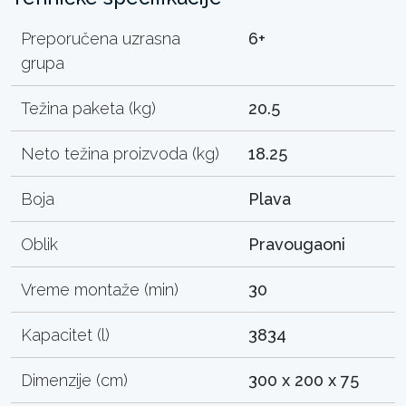
Preporučena uzrasna
6+
grupa
Težina paketa (kg)
20.5
Neto težina proizvoda (kg)
18.25
Boja
Plava
Oblik
Pravougaoni
Vreme montaže (min)
30
Kapacitet (l)
3834
Dimenzije (cm)
300 x 200 x 75