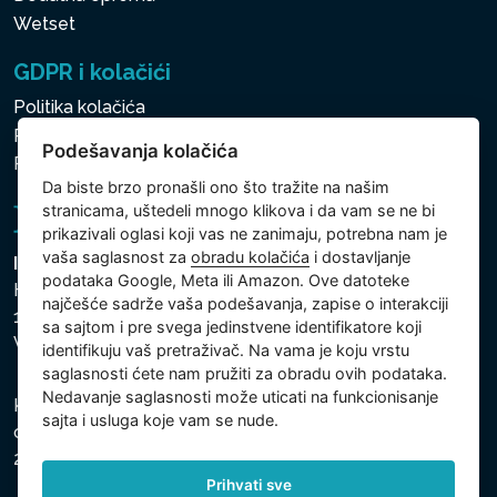
Wetset
GDPR i kolačići
Politika kolačića
Politika zaštite ličnih i drugih obrađivanih podataka
Podešavanja kolačića
Politika kolačića
Da biste brzo pronašli ono što tražite na našim
stranicama, uštedeli mnogo klikova i da vam se ne bi
prikazivali oglasi koji vas ne zanimaju, potrebna nam je
vaša saglasnost za
obradu kolačića
i dostavljanje
Intex Trading, s.r.o.
podataka Google, Meta ili Amazon. Ove datoteke
Hradecká 2526/3
najčešće sadrže vaša podešavanja, zapise o interakciji
130 00 Praha 3
sa sajtom i pre svega jedinstvene identifikatore koji
Vinohrady - Česká republika
identifikuju vaš pretraživač. Na vama je koju vrstu
saglasnosti ćete nam pružiti za obradu ovih podataka.
Nedavanje saglasnosti može uticati na funkcionisanje
Kompanija je registrovana u Opštinskom sudu u Pragu,
sajta i usluga koje vam se nude.
odeljak C, uložak 74759, Identifikacioni broj kompanije:
26150808, Poreski identifikacioni broj: CZ26150808.
Prihvati sve