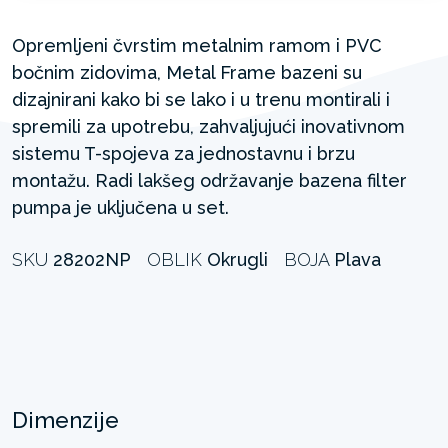
Opremljeni čvrstim metalnim ramom i PVC
bočnim zidovima, Metal Frame bazeni su
dizajnirani kako bi se lako i u trenu montirali i
spremili za upotrebu, zahvaljujući inovativnom
sistemu T-spojeva za jednostavnu i brzu
montažu. Radi lakšeg održavanje bazena filter
pumpa je uključena u set.
SKU
28202NP
OBLIK
Okrugli
BOJA
Plava
Dimenzije