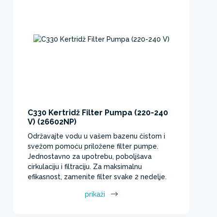
C330 Kertridž Filter Pumpa (220-240
V) (26602NP)
Održavajte vodu u vašem bazenu čistom i
svežom pomoću priložene filter pumpe.
Jednostavno za upotrebu, poboljšava
cirkulaciju i filtraciju. Za maksimalnu
efikasnost, zamenite filter svake 2 nedelje.
prikaži