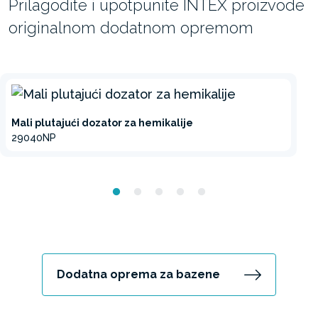
Prilagodite i upotpunite INTEX proizvode
originalnom dodatnom opremom
Mali plutajući dozator za hemikalije
29040NP
Dodatna oprema za bazene