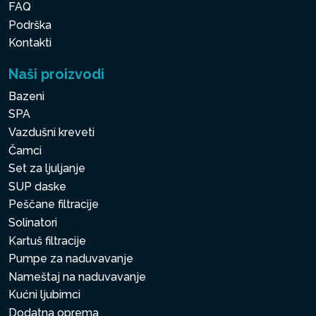
FAQ
Podrška
Kontakti
Naši proizvodi
Bazeni
SPA
Vazdušni kreveti
Čamci
Set za ljuljanje
SUP daske
Peščane filtracije
Solinatori
Kartuš filtracije
Pumpe za naduvavanje
Nameštaj na naduvavanje
Kućni ljubimci
Dodatna oprema