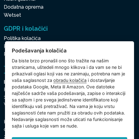
Dodatna oprema
Wetset
GDPR i kolačići
Politika kolačića
Politika zaštite ličnih i drugih obrađivanih podataka
Podešavanja kolačića
Politika kolačića
Da biste brzo pronašli ono što tražite na našim
stranicama, uštedeli mnogo klikova i da vam se ne bi
prikazivali oglasi koji vas ne zanimaju, potrebna nam je
vaša saglasnost za
obradu kolačića
i dostavljanje
Intex Trading, s.r.o.
podataka Google, Meta ili Amazon. Ove datoteke
Hradecká 2526/3
najčešće sadrže vaša podešavanja, zapise o interakciji
130 00 Praha 3
sa sajtom i pre svega jedinstvene identifikatore koji
Vinohrady - Česká republika
identifikuju vaš pretraživač. Na vama je koju vrstu
saglasnosti ćete nam pružiti za obradu ovih podataka.
Nedavanje saglasnosti može uticati na funkcionisanje
Kompanija je registrovana u Opštinskom sudu u Pragu,
sajta i usluga koje vam se nude.
odeljak C, uložak 74759, Identifikacioni broj kompanije:
26150808, Poreski identifikacioni broj: CZ26150808.