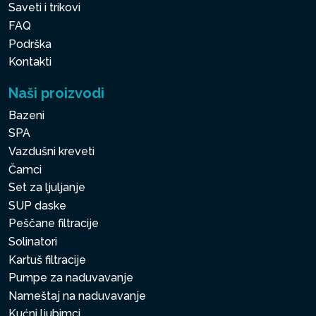
Saveti i trikovi
FAQ
Podrška
Kontakti
Naši proizvodi
Bazeni
SPA
Vazdušni kreveti
Čamci
Set za ljuljanje
SUP daske
Peščane filtracije
Solinatori
Kartuš filtracije
Pumpe za naduvavanje
Nameštaj na naduvavanje
Kućni ljubimci