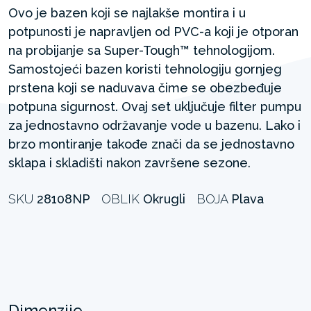
Ovo je bazen koji se najlakše montira i u
potpunosti je napravljen od PVC-a koji je otporan
na probijanje sa Super-Tough™ tehnologijom.
Samostojeći bazen koristi tehnologiju gornjeg
prstena koji se naduvava čime se obezbeđuje
potpuna sigurnost. Ovaj set uključuje filter pumpu
za jednostavno održavanje vode u bazenu. Lako i
brzo montiranje takođe znači da se jednostavno
sklapa i skladišti nakon završene sezone.
SKU
28108NP
OBLIK
Okrugli
BOJA
Plava
Dimenzije