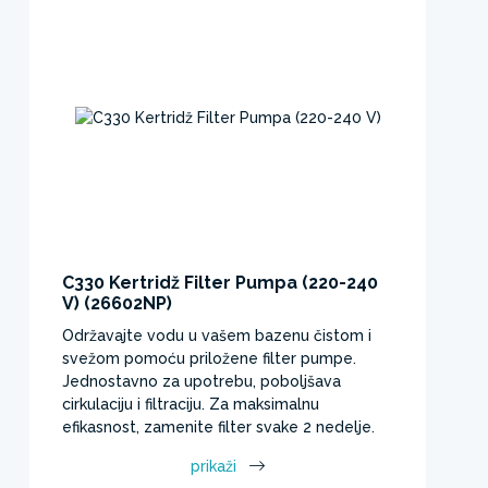
C330 Kertridž Filter Pumpa (220-240
V) (26602NP)
Održavajte vodu u vašem bazenu čistom i
svežom pomoću priložene filter pumpe.
Jednostavno za upotrebu, poboljšava
cirkulaciju i filtraciju. Za maksimalnu
efikasnost, zamenite filter svake 2 nedelje.
prikaži