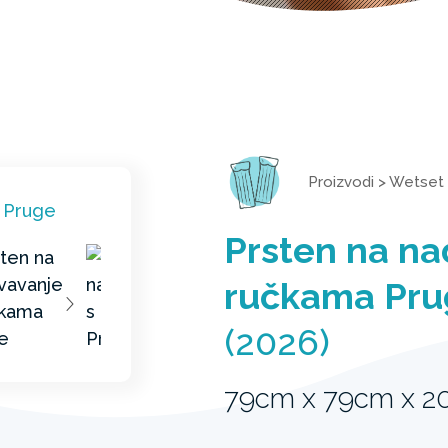
Proizvodi
>
Wetset
Prsten na na
ručkama Pru
(2026)
79cm x 79cm x 