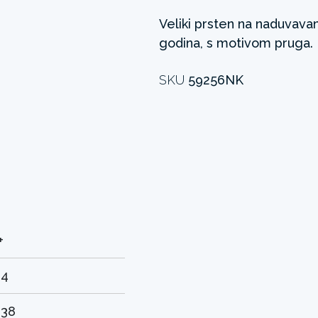
Veliki prsten na naduvava
godina, s motivom pruga.
SKU
59256NK
+
.4
.38