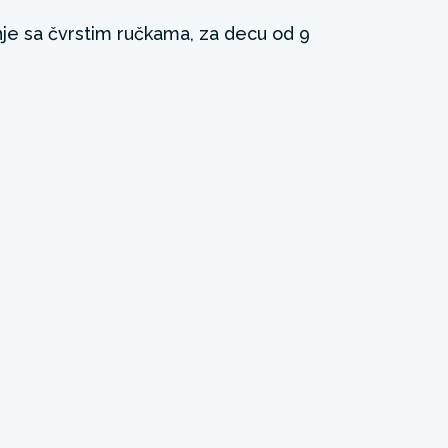
nje sa čvrstim ručkama, za decu od 9