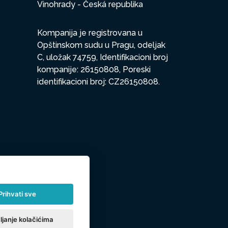
Vinohrady - Česká republika
Kompanija je registrovana u
Opštinskom sudu u Pragu, odeljak
C, uložak 74759, Identifikacioni broj
kompanije: 26150808, Poreski
identifikacioni broj: CZ26150808.
Prihvati sve
ljanje kolačićima