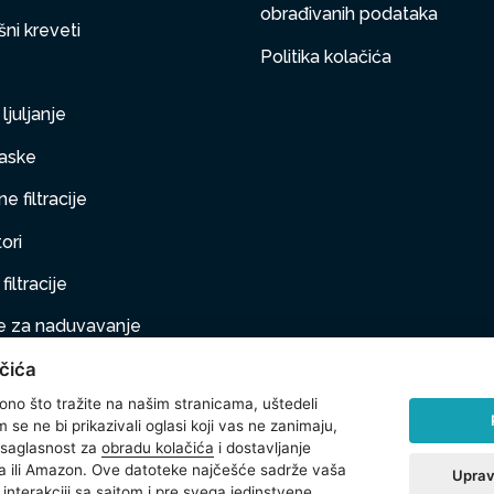
obrađivanih podataka
ni kreveti
Politika kolačića
ljuljanje
aske
e filtracije
ori
filtracije
 za naduvavanje
čića
taj na naduvavanje
 ono što tražite na našim stranicama, uštedeli
ljubimci
se ne bi prikazivali oglasi koji vas ne zanimaju,
 saglasnost za
obradu kolačića
i dostavljanje
na oprema
 ili Amazon. Ove datoteke najčešće sadrže vaša
Uprav
interakciji sa sajtom i pre svega jedinstvene