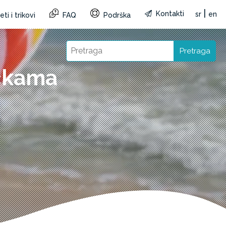
|
Kontakti
sr
en
ti i trikovi
FAQ
Podrška
Pretraga
učkama