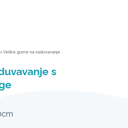
>
Velike gume na naduvavanje
duvavanje s
ge
20cm