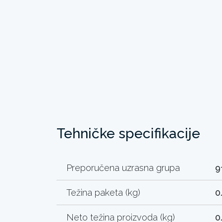
Tehničke specifikacije
Preporučena uzrasna grupa
9
Težina paketa (kg)
0
Neto težina proizvoda (kg)
0