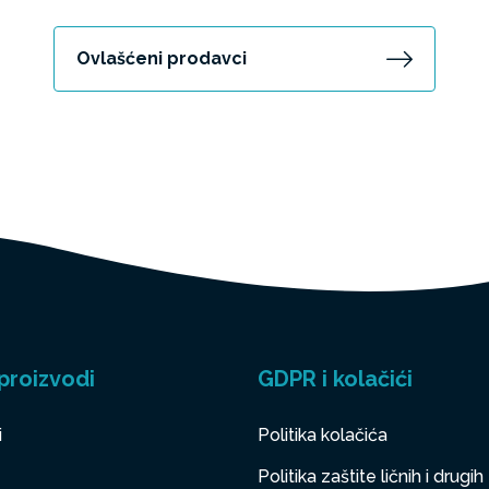
Ovlašćeni prodavci
proizvodi
GDPR i kolačići
i
Politika kolačića
Politika zaštite ličnih i drugih