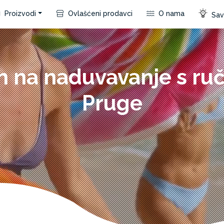
Proizvodi
Ovlašćeni prodavci
O nama
Save
n na naduvavanje s r
Pruge