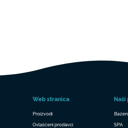
Web stranica
Naši 
Proizvodi
Bazen
Ovlašćeni prodavci
SPA