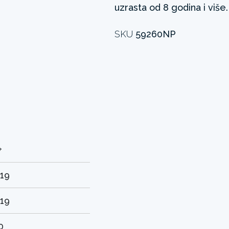
uzrasta od 8 godina i više.
SKU
59260NP
+
.19
.19
0