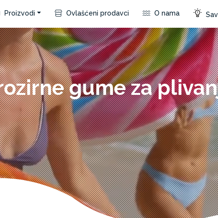
Proizvodi
Ovlašćeni prodavci
O nama
Save
rozirne gume za plivan