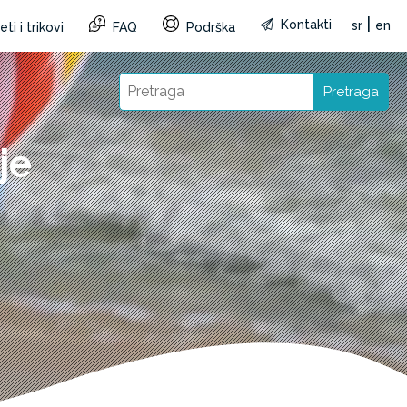
|
Kontakti
sr
en
ti i trikovi
FAQ
Podrška
Pretraga
je