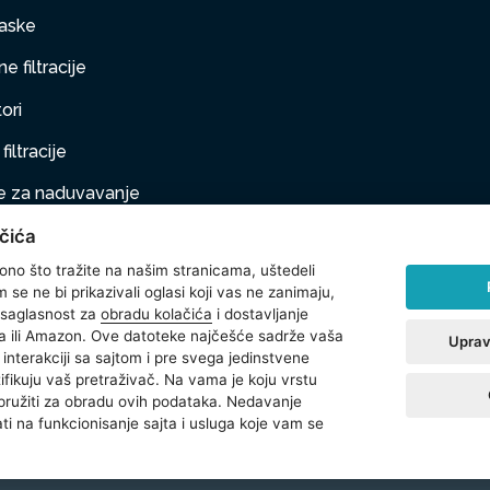
aske
e filtracije
ori
filtracije
 za naduvavanje
čića
taj na naduvavanje
 ono što tražite na našim stranicama, uštedeli
ljubimci
se ne bi prikazivali oglasi koji vas ne zanimaju,
 saglasnost za
obradu kolačića
i dostavljanje
na oprema
 ili Amazon. Ove datoteke najčešće sadrže vaša
Uprav
interakciji sa sajtom i pre svega jedinstvene
t
ntifikuju vaš pretraživač. Na vama je koju vrstu
 pružiti za obradu ovih podataka. Nedavanje
ti na funkcionisanje sajta i usluga koje vam se
reserved.