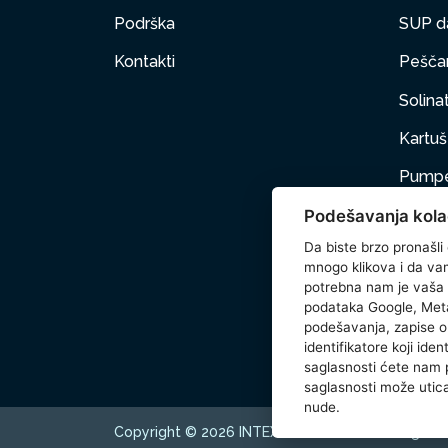
Podrška
SUP d
Kontakti
Peščan
Solinat
Kartuš 
Pumpe
Podešavanja kola
Nameš
Da biste brzo pronašli
Kućni 
mnogo klikova i da vam 
potrebna nam je vaša
Dodat
podataka Google, Meta
podešavanja, zapise o 
Wetse
identifikatore koji ide
saglasnosti ćete nam
saglasnosti može utica
nude.
Copyright © 2026 INTEX TRADING s.r.o. All rights 