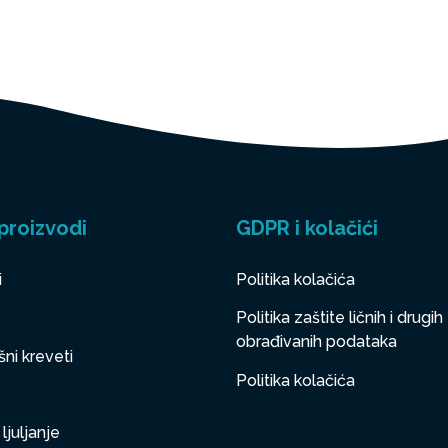
proizvodi
GDPR i kolačići
i
Politika kolačića
Politika zaštite ličnih i drugih
obrađivanih podataka
ni kreveti
Politika kolačića
ljuljanje