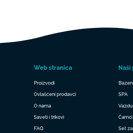
Web stranica
Naši 
Proizvodi
Bazen
Ovlašćeni prodavci
SPA
O nama
Vazduš
Saveti i trikovi
Čamci
FAQ
Set za 