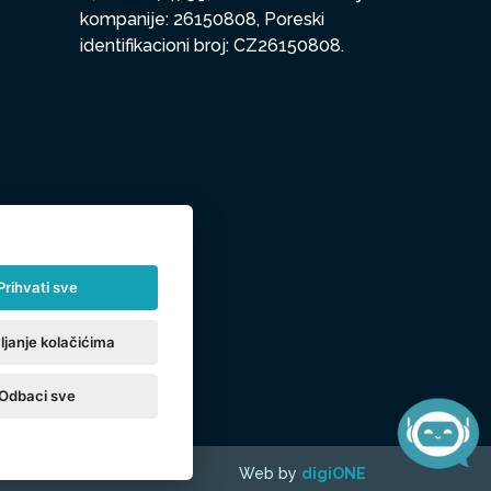
kompanije: 26150808, Poreski
identifikacioni broj: CZ26150808.
Prihvati sve
ljanje kolačićima
Odbaci sve
Web by
digiONE