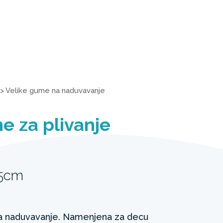
>
Velike gume na naduvavanje
e za plivanje
15cm
a naduvavanje. Namenjena za decu