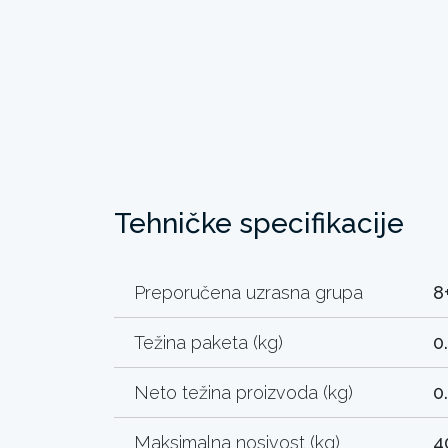
Tehničke specifikacije
Preporučena uzrasna grupa
8
Težina paketa (kg)
0
Neto težina proizvoda (kg)
0
Maksimalna nosivost (kg)
4