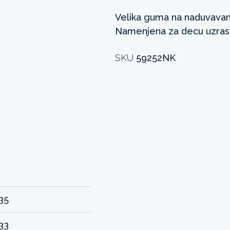
Velika guma na naduvavan
Namenjena za decu uzrasta
SKU
59252NK
+
35
33