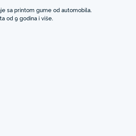
je sa printom gume od automobila.
 od 9 godina i više.