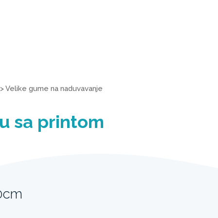
>
Velike gume na naduvavanje
u sa printom
20cm