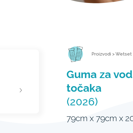
Proizvodi
>
Wetset
Guma za vod
točaka
(2026)
79cm x 79cm x 