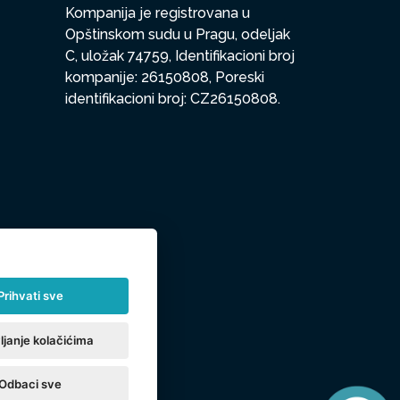
Kompanija je registrovana u
Opštinskom sudu u Pragu, odeljak
C, uložak 74759, Identifikacioni broj
kompanije: 26150808, Poreski
identifikacioni broj: CZ26150808.
Prihvati sve
ljanje kolačićima
Odbaci sve