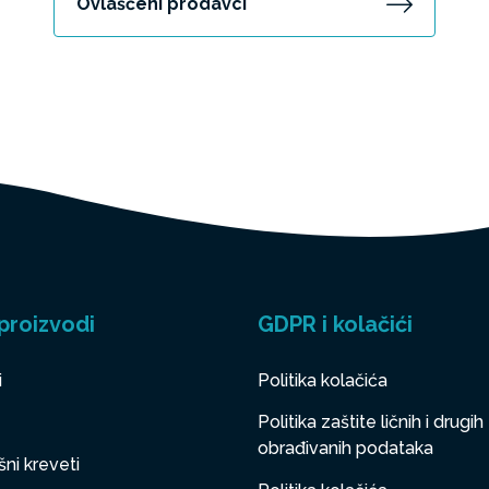
Ovlašćeni prodavci
proizvodi
GDPR i kolačići
i
Politika kolačića
Politika zaštite ličnih i drugih
obrađivanih podataka
ni kreveti