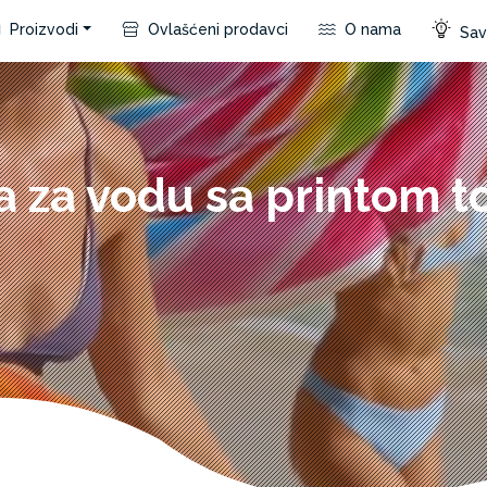
Proizvodi
Ovlašćeni prodavci
O nama
Save
 za vodu sa printom t