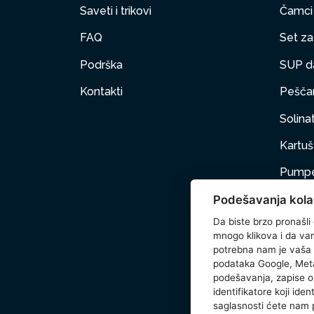
Saveti i trikovi
Čamci
FAQ
Set za 
Podrška
SUP d
Kontakti
Peščan
Solinat
Kartuš 
Pumpe
Podešavanja kola
Nameš
Da biste brzo pronašli
Kućni 
mnogo klikova i da vam 
potrebna nam je vaša
Dodat
podataka Google, Meta
podešavanja, zapise o 
Wetse
identifikatore koji ide
saglasnosti ćete nam