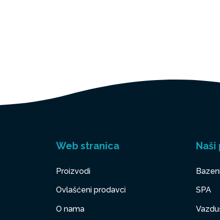
Web stranica
Naši 
Proizvodi
Bazen
Ovlašćeni prodavci
SPA
O nama
Vazduš