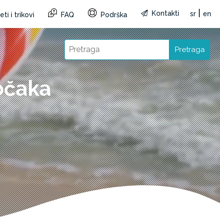
|
Kontakti
sr
en
ti i trikovi
FAQ
Podrška
Pretraga
očaka