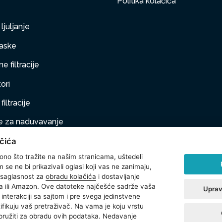
Politika kolačića
ljuljanje
aske
e filtracije
ori
filtracije
 za naduvavanje
čića
taj na naduvavanje
 ono što tražite na našim stranicama, uštedeli
ljubimci
se ne bi prikazivali oglasi koji vas ne zanimaju,
 saglasnost za
obradu kolačića
i dostavljanje
na oprema
 ili Amazon. Ove datoteke najčešće sadrže vaša
Uprav
interakciji sa sajtom i pre svega jedinstvene
t
ntifikuju vaš pretraživač. Na vama je koju vrstu
 pružiti za obradu ovih podataka. Nedavanje