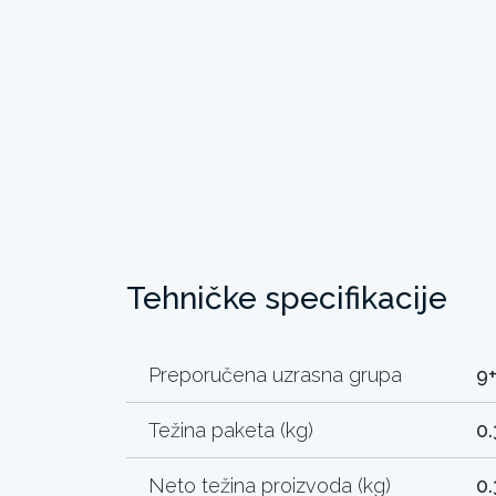
Tehničke specifikacije
Preporučena uzrasna grupa
9
Težina paketa (kg)
0.
Neto težina proizvoda (kg)
0.