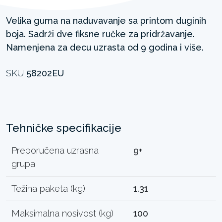
Velika guma na naduvavanje sa printom duginih
boja. Sadrži dve fiksne ručke za pridržavanje.
Namenjena za decu uzrasta od 9 godina i više.
SKU
58202EU
Tehničke specifikacije
Preporučena uzrasna
9+
grupa
Težina paketa (kg)
1.31
Maksimalna nosivost (kg)
100