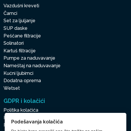
Vazdušni kreveti
Čamci
Set za ljuljanje
SUP daske
Peščane filtracije
Solinatori
Kartuš filtracije
Pumpe za naduvavanje
Nameštaj na naduvavanje
Kućni ljubimci
Dodatna oprema
Wetset
GDPR i kolačići
Politika kolačića
Politika zaštite ličnih i drugih obrađivanih podataka
Podešavanja kolačića
Politika kolačića