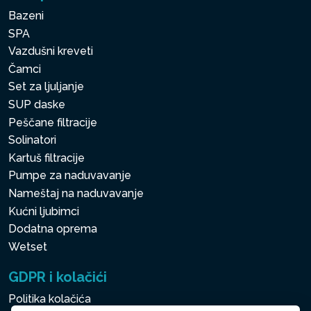
Bazeni
SPA
Vazdušni kreveti
Čamci
Set za ljuljanje
SUP daske
Peščane filtracije
Solinatori
Kartuš filtracije
Pumpe za naduvavanje
Nameštaj na naduvavanje
Kućni ljubimci
Dodatna oprema
Wetset
GDPR i kolačići
Politika kolačića