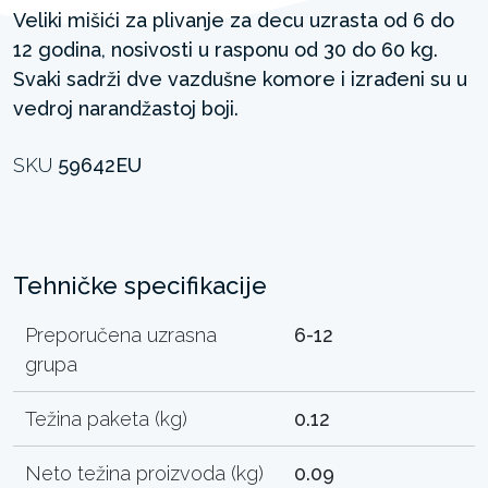
Veliki mišići za plivanje za decu uzrasta od 6 do
12 godina, nosivosti u rasponu od 30 do 60 kg.
Svaki sadrži dve vazdušne komore i izrađeni su u
vedroj narandžastoj boji.
SKU
59642EU
Tehničke specifikacije
Preporučena uzrasna
6-12
grupa
Težina paketa (kg)
0.12
Neto težina proizvoda (kg)
0.09