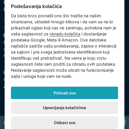
Politika zaštite ličnih i drugih obrađivanih podataka
Podešavanja kolačića
Politika kolačića
Da biste brzo pronašli ono što tražite na našim
stranicama, uštedeli mnogo klikova i da vam se ne bi
prikazivali oglasi koji vas ne zanimaju, potrebna nam je
vaša saglasnost za
obradu kolačića
i dostavljanje
Intex Trading, s.r.o.
podataka Google, Meta ili Amazon. Ove datoteke
Hradecká 2526/3
najčešće sadrže vaša podešavanja, zapise o interakciji
130 00 Praha 3
sa sajtom i pre svega jedinstvene identifikatore koji
Vinohrady - Česká republika
identifikuju vaš pretraživač. Na vama je koju vrstu
saglasnosti ćete nam pružiti za obradu ovih podataka.
Nedavanje saglasnosti može uticati na funkcionisanje
Kompanija je registrovana u Opštinskom sudu u Pragu,
sajta i usluga koje vam se nude.
odeljak C, uložak 74759, Identifikacioni broj kompanije:
26150808, Poreski identifikacioni broj: CZ26150808.
Prihvati sve
Upravljanje kolačićima
Odbaci sve
Copyright © 2026 INTEX TRADING s.r.o. All rights reserved.