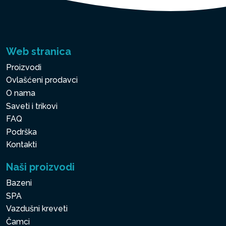
Web stranica
Proizvodi
Ovlašćeni prodavci
O nama
Saveti i trikovi
FAQ
Podrška
Kontakti
Naši proizvodi
Bazeni
SPA
Vazdušni kreveti
Čamci