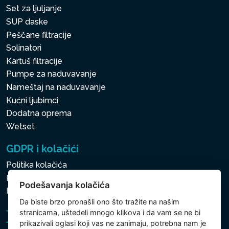
Set za ljuljanje
SUP daske
Peščane filtracije
Solinatori
Kartuš filtracije
Pumpe za naduvavanje
Nameštaj na naduvavanje
Kućni ljubimci
Dodatna oprema
Wetset
GDPR i kolačići
Politika kolačića
Politika zaštite ličnih i drugih obrađivanih podataka
Podešavanja kolačića
Politika kolačića
Da biste brzo pronašli ono što tražite na našim
stranicama, uštedeli mnogo klikova i da vam se ne bi
prikazivali oglasi koji vas ne zanimaju, potrebna nam je