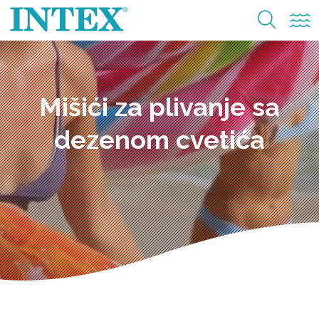
Mišići za plivanje sa
dezenom cvetića