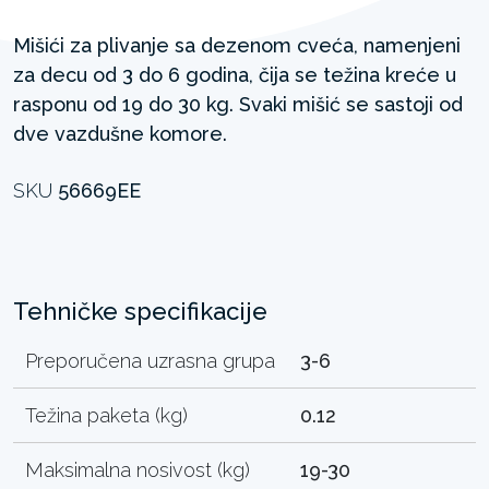
Mišići za plivanje sa dezenom cveća, namenjeni
za decu od 3 do 6 godina, čija se težina kreće u
rasponu od 19 do 30 kg. Svaki mišić se sastoji od
dve vazdušne komore.
SKU
56669EE
Tehničke specifikacije
Preporučena uzrasna grupa
3-6
Težina paketa (kg)
0.12
Maksimalna nosivost (kg)
19-30