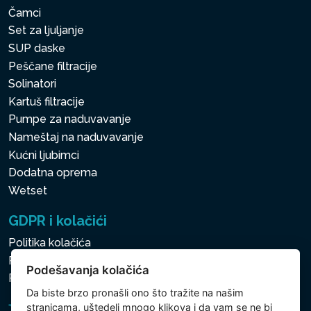
Čamci
Set za ljuljanje
SUP daske
Peščane filtracije
Solinatori
Kartuš filtracije
Pumpe za naduvavanje
Nameštaj na naduvavanje
Kućni ljubimci
Dodatna oprema
Wetset
GDPR i kolačići
Politika kolačića
Politika zaštite ličnih i drugih obrađivanih podataka
Podešavanja kolačića
Politika kolačića
Da biste brzo pronašli ono što tražite na našim
stranicama, uštedeli mnogo klikova i da vam se ne bi