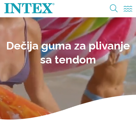
Dečija guma za plivanje
sa tendom