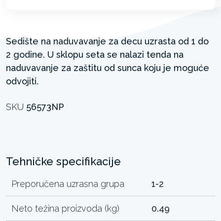
Sedište na naduvavanje za decu uzrasta od 1 do
2 godine. U sklopu seta se nalazi tenda na
naduvavanje za zaštitu od sunca koju je moguće
odvojiti.
SKU
56573NP
Tehničke specifikacije
Preporučena uzrasna grupa
1-2
Neto težina proizvoda (kg)
0.49