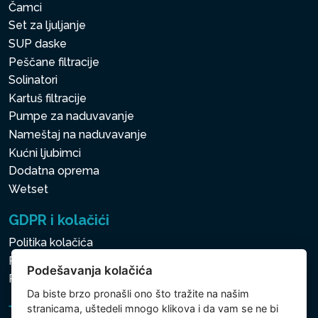
Čamci
Set za ljuljanje
SUP daske
Peščane filtracije
Solinatori
Kartuš filtracije
Pumpe za naduvavanje
Nameštaj na naduvavanje
Kućni ljubimci
Dodatna oprema
Wetset
GDPR i kolačići
Politika kolačića
Politika zaštite ličnih i drugih obrađivanih podataka
Podešavanja kolačića
Politika kolačića
Da biste brzo pronašli ono što tražite na našim
stranicama, uštedeli mnogo klikova i da vam se ne bi