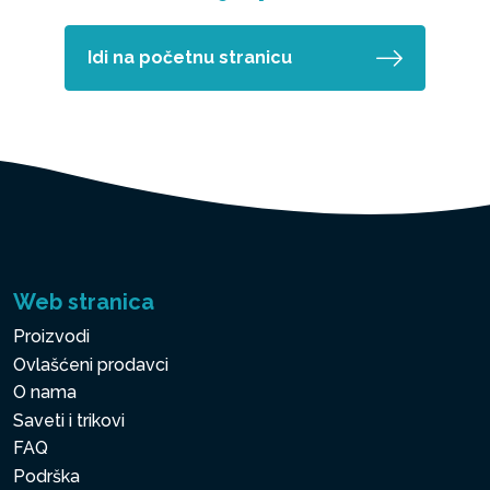
Idi na početnu stranicu
Web stranica
Proizvodi
Ovlašćeni prodavci
O nama
Saveti i trikovi
FAQ
Podrška