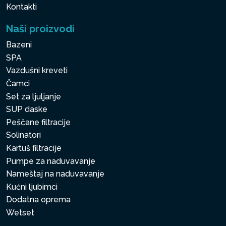
Kontakti
Naši proizvodi
Bazeni
SPA
Vazdušni kreveti
Čamci
Set za ljuljanje
SUP daske
Peščane filtracije
Solinatori
Kartuš filtracije
Pumpe za naduvavanje
Nameštaj na naduvavanje
Kućni ljubimci
Dodatna oprema
Wetset