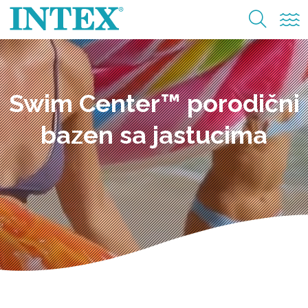
Swim Center™ porodični
bazen sa jastucima