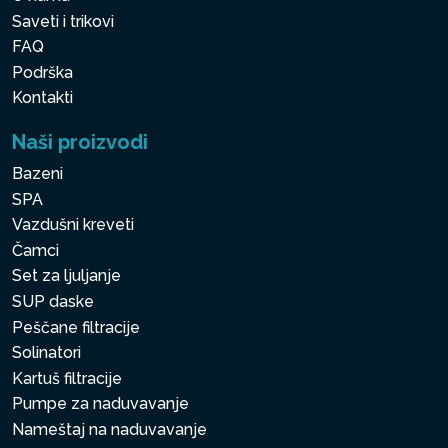
Saveti i trikovi
FAQ
Podrška
Kontakti
Naši proizvodi
Bazeni
SPA
Vazdušni kreveti
Čamci
Set za ljuljanje
SUP daske
Peščane filtracije
Solinatori
Kartuš filtracije
Pumpe za naduvavanje
Nameštaj na naduvavanje