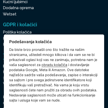
Kućni ljubimci
Dodatna oprema
Wetset
GDPR i kolačići
Politika kolačića
Politika zaštite ličnih i drugih obrađivanih podataka
Podešavanja kolačića
Politika kolačića
Da biste brzo pronašli ono što tražite na našim
stranicama, uštedeli mnogo klikova i da vam se ne bi
prikazivali oglasi koji vas ne zanimaju, potrebna nam je
vaša saglasnost za
obradu kolačića
i dostavljanje
Intex Trading, s.r.o.
podataka Google, Meta ili Amazon. Ove datoteke
Hradecká 2526/3
najčešće sadrže vaša podešavanja, zapise o interakciji
130 00 Praha 3
sa sajtom i pre svega jedinstvene identifikatore koji
Vinohrady - Česká republika
identifikuju vaš pretraživač. Na vama je koju vrstu
saglasnosti ćete nam pružiti za obradu ovih podataka.
Nedavanje saglasnosti može uticati na funkcionisanje
Kompanija je registrovana u Opštinskom sudu u Pragu,
sajta i usluga koje vam se nude.
odeljak C, uložak 74759, Identifikacioni broj kompanije: