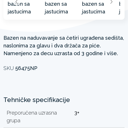
Bazen na naduvavanje sa četiri ugrađena sedišta,
naslonima za glavu i dva držača za piće.
Namenjeno za decu uzrasta od 3 godine i više.
SKU
56475NP
Tehničke specifikacije
Preporučena uzrasna
3+
grupa