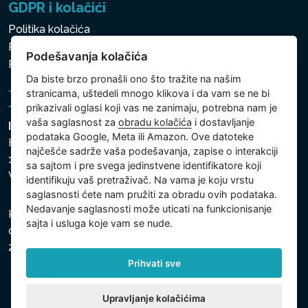
GDPR i kolačići
Politika kolačića
Politika zaštite ličnih i drugih obrađivanih podataka
Podešavanja kolačića
Politika kolačića
Da biste brzo pronašli ono što tražite na našim
stranicama, uštedeli mnogo klikova i da vam se ne bi
prikazivali oglasi koji vas ne zanimaju, potrebna nam je
vaša saglasnost za
obradu kolačića
i dostavljanje
Intex Trading, s.r.o.
podataka Google, Meta ili Amazon. Ove datoteke
Hradecká 2526/3
najčešće sadrže vaša podešavanja, zapise o interakciji
130 00 Praha 3
sa sajtom i pre svega jedinstvene identifikatore koji
Vinohrady - Česká republika
identifikuju vaš pretraživač. Na vama je koju vrstu
saglasnosti ćete nam pružiti za obradu ovih podataka.
Nedavanje saglasnosti može uticati na funkcionisanje
Kompanija je registrovana u Opštinskom sudu u Pragu,
sajta i usluga koje vam se nude.
odeljak C, uložak 74759, Identifikacioni broj kompanije:
26150808, Poreski identifikacioni broj: CZ26150808.
Prihvati sve
Upravljanje kolačićima