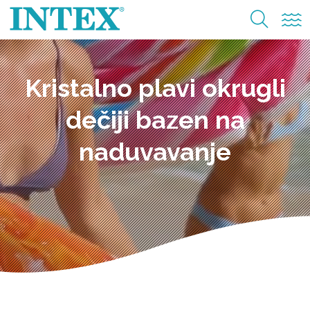
Kristalno plavi okrugli
dečiji bazen na
naduvavanje