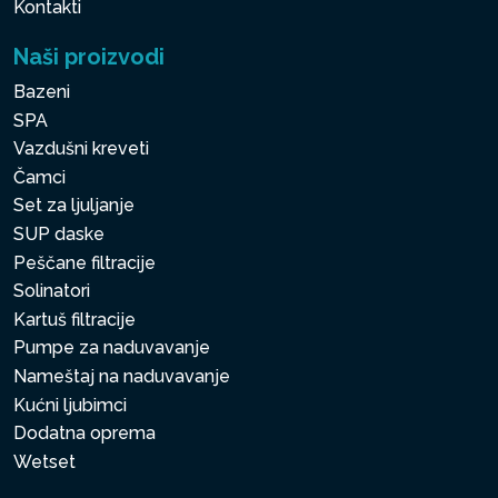
Kontakti
Naši proizvodi
Bazeni
SPA
Vazdušni kreveti
Čamci
Set za ljuljanje
SUP daske
Peščane filtracije
Solinatori
Kartuš filtracije
Pumpe za naduvavanje
Nameštaj na naduvavanje
Kućni ljubimci
Dodatna oprema
Wetset