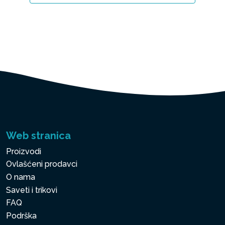
Web stranica
Proizvodi
Ovlašćeni prodavci
O nama
Saveti i trikovi
FAQ
Podrška