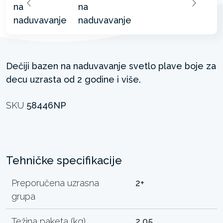
Dečiji bazen na naduvavanje svetlo plave boje za
decu uzrasta od 2 godine i više.
SKU
58446NP
Tehničke specifikacije
Preporučena uzrasna
2+
grupa
Težina paketa (kg)
2.05