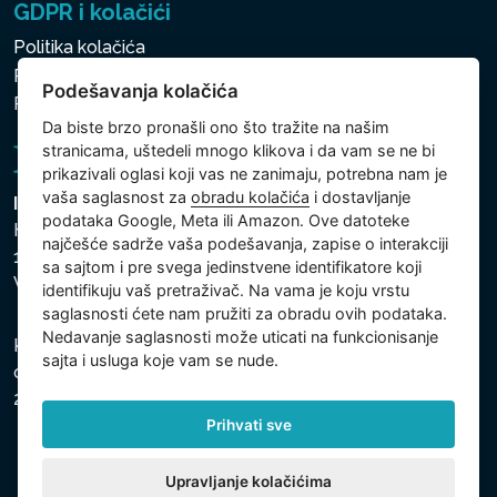
GDPR i kolačići
Politika kolačića
Politika zaštite ličnih i drugih obrađivanih podataka
Podešavanja kolačića
Politika kolačića
Da biste brzo pronašli ono što tražite na našim
stranicama, uštedeli mnogo klikova i da vam se ne bi
prikazivali oglasi koji vas ne zanimaju, potrebna nam je
vaša saglasnost za
obradu kolačića
i dostavljanje
Intex Trading, s.r.o.
podataka Google, Meta ili Amazon. Ove datoteke
Hradecká 2526/3
najčešće sadrže vaša podešavanja, zapise o interakciji
130 00 Praha 3
sa sajtom i pre svega jedinstvene identifikatore koji
Vinohrady - Česká republika
identifikuju vaš pretraživač. Na vama je koju vrstu
saglasnosti ćete nam pružiti za obradu ovih podataka.
Nedavanje saglasnosti može uticati na funkcionisanje
Kompanija je registrovana u Opštinskom sudu u Pragu,
sajta i usluga koje vam se nude.
odeljak C, uložak 74759, Identifikacioni broj kompanije:
26150808, Poreski identifikacioni broj: CZ26150808.
Prihvati sve
Upravljanje kolačićima