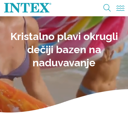
Kristalno plavi okrugli
dečiji bazen na
naduvavanje