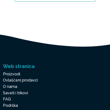
Web stranica
Proizvodi
Ovlašćeni prodavci
O nama
Saveti i trikovi
FAQ
Podrška