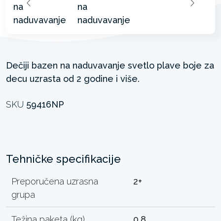
Dečiji bazen na naduvavanje svetlo plave boje za
decu uzrasta od 2 godine i više.
SKU
59416NP
Tehničke specifikacije
Preporučena uzrasna
2+
grupa
Težina paketa (kg)
0.8