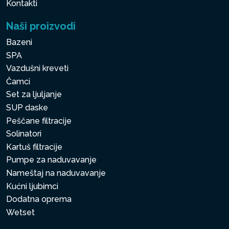
Kontakti
Naši proizvodi
Bazeni
SPA
Vazdušni kreveti
Čamci
Set za ljuljanje
SUP daske
Peščane filtracije
Solinatori
Kartuš filtracije
Pumpe za naduvavanje
Nameštaj na naduvavanje
Kućni ljubimci
Dodatna oprema
Wetset