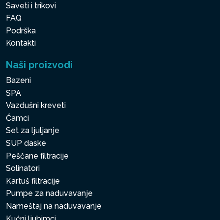
Saveti i trikovi
FAQ
Podrška
Kontakti
Naši proizvodi
Bazeni
SPA
Vazdušni kreveti
Čamci
Set za ljuljanje
SUP daske
Peščane filtracije
Solinatori
Kartuš filtracije
Pumpe za naduvavanje
Nameštaj na naduvavanje
Kućni ljubimci