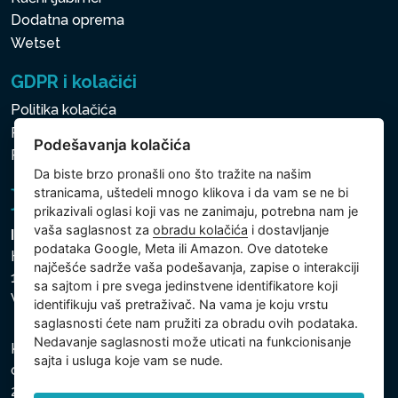
Dodatna oprema
Wetset
GDPR i kolačići
Politika kolačića
Politika zaštite ličnih i drugih obrađivanih podataka
Podešavanja kolačića
Politika kolačića
Da biste brzo pronašli ono što tražite na našim
stranicama, uštedeli mnogo klikova i da vam se ne bi
prikazivali oglasi koji vas ne zanimaju, potrebna nam je
vaša saglasnost za
obradu kolačića
i dostavljanje
Intex Trading, s.r.o.
podataka Google, Meta ili Amazon. Ove datoteke
Hradecká 2526/3
najčešće sadrže vaša podešavanja, zapise o interakciji
130 00 Praha 3
sa sajtom i pre svega jedinstvene identifikatore koji
Vinohrady - Česká republika
identifikuju vaš pretraživač. Na vama je koju vrstu
saglasnosti ćete nam pružiti za obradu ovih podataka.
Nedavanje saglasnosti može uticati na funkcionisanje
Kompanija je registrovana u Opštinskom sudu u Pragu,
sajta i usluga koje vam se nude.
odeljak C, uložak 74759, Identifikacioni broj kompanije:
26150808, Poreski identifikacioni broj: CZ26150808.