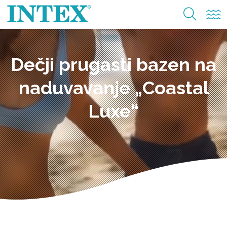
Dečji prugasti bazen na
naduvavanje „Coastal
Luxe“