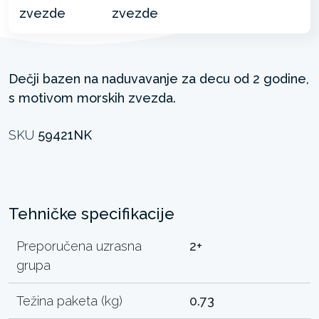
Dečji bazen na naduvavanje za decu od 2 godine,
s motivom morskih zvezda.
SKU
59421NK
Tehničke specifikacije
Preporučena uzrasna
2+
grupa
Težina paketa (kg)
0.73