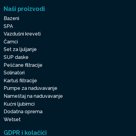
Naši proizvodi
Bazeni
SPA
Vazdušni kreveti
Čamci
Set za ljuljanje
SUP daske
Peščane filtracije
Solinatori
Kartuš filtracije
Pumpe za naduvavanje
Nameštaj na naduvavanje
Kućni ljubimci
Dodatna oprema
Wetset
GDPR i kolačići