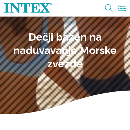
Dečji bazen na
naduvavanje Morske
zvezde