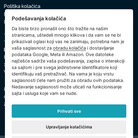
Politika kolačića
Politika zaštite ličnih i drugih obrađivanih podataka
Podešavanja kolačića
Politika kolačića
Da biste brzo pronašli ono što tražite na našim
stranicama, uštedeli mnogo klikova i da vam se ne bi
prikazivali oglasi koji vas ne zanimaju, potrebna nam je
vaša saglasnost za
obradu kolačića
i dostavljanje
Intex Trading, s.r.o.
podataka Google, Meta ili Amazon. Ove datoteke
Hradecká 2526/3
najčešće sadrže vaša podešavanja, zapise o interakciji
130 00 Praha 3
sa sajtom i pre svega jedinstvene identifikatore koji
Vinohrady - Česká republika
identifikuju vaš pretraživač. Na vama je koju vrstu
saglasnosti ćete nam pružiti za obradu ovih podataka.
Nedavanje saglasnosti može uticati na funkcionisanje
Kompanija je registrovana u Opštinskom sudu u Pragu,
sajta i usluga koje vam se nude.
odeljak C, uložak 74759, Identifikacioni broj kompanije:
26150808, Poreski identifikacioni broj: CZ26150808.
Prihvati sve
Upravljanje kolačićima