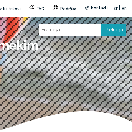
|
Kontakti
sr
en
ti i trikovi
FAQ
Podrška
Pretraga
a mekim