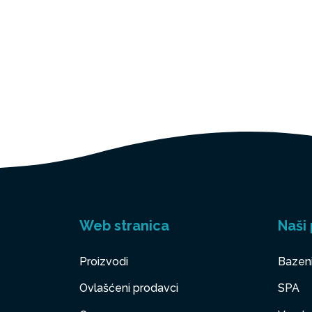
Web stranica
Naši 
Proizvodi
Bazen
Ovlašćeni prodavci
SPA