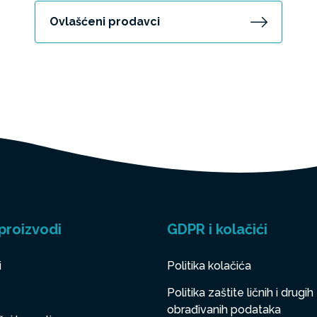
Ovlašćeni prodavci
proizvodi
GDPR i kolačići
i
Politika kolačića
Politika zaštite ličnih i drugih
obrađivanih podataka