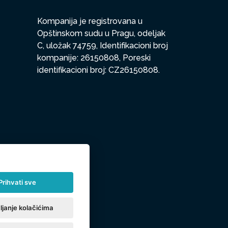
Kompanija je registrovana u
Opštinskom sudu u Pragu, odeljak
C, uložak 74759, Identifikacioni broj
kompanije: 26150808, Poreski
identifikacioni broj: CZ26150808.
Prihvati sve
ljanje kolačićima