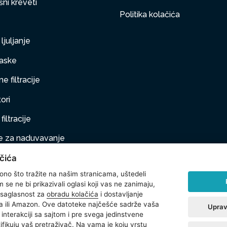
ni kreveti
Politika kolačića
ljuljanje
aske
e filtracije
ori
filtracije
 za naduvavanje
čića
taj na naduvavanje
 ono što tražite na našim stranicama, uštedeli
ljubimci
se ne bi prikazivali oglasi koji vas ne zanimaju,
 saglasnost za
obradu kolačića
i dostavljanje
na oprema
 ili Amazon. Ove datoteke najčešće sadrže vaša
Uprav
interakciji sa sajtom i pre svega jedinstvene
t
ntifikuju vaš pretraživač. Na vama je koju vrstu