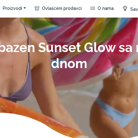
Proizvodi
Ovlašćeni prodavci
O nama
Save
 bazen Sunset Glow s
dnom