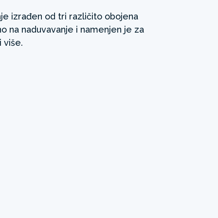
e izrađen od tri različito obojena
no na naduvavanje i namenjen je za
 više.