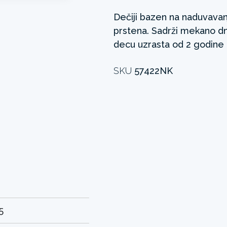
Dečiji bazen na naduvavanj
prstena. Sadrži mekano d
decu uzrasta od 2 godine i
SKU
57422NK
5