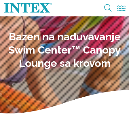
Bazen na naduvavanje
Swim Center™ Canopy
Lounge sa krovom