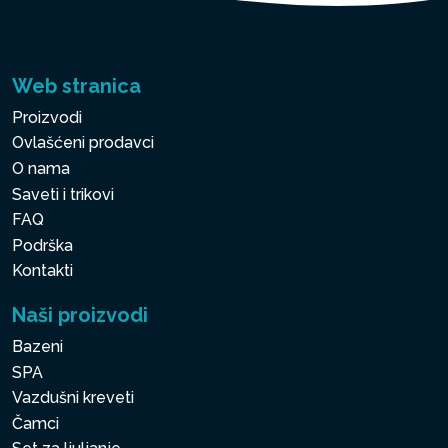
Web stranica
Proizvodi
Ovlašćeni prodavci
O nama
Saveti i trikovi
FAQ
Podrška
Kontakti
Naši proizvodi
Bazeni
SPA
Vazdušni kreveti
Čamci