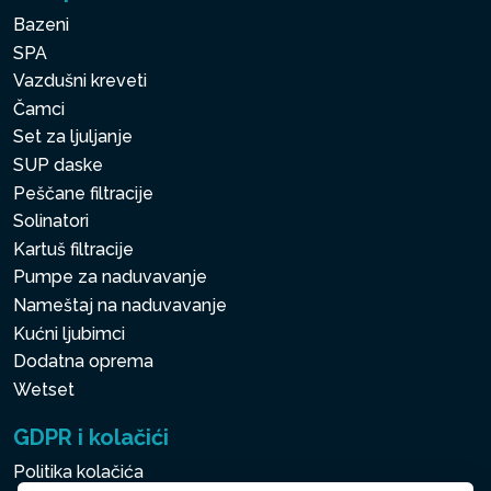
Bazeni
SPA
Vazdušni kreveti
Čamci
Set za ljuljanje
SUP daske
Peščane filtracije
Solinatori
Kartuš filtracije
Pumpe za naduvavanje
Nameštaj na naduvavanje
Kućni ljubimci
Dodatna oprema
Wetset
GDPR i kolačići
Politika kolačića