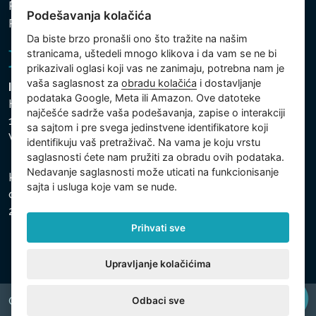
Politika zaštite ličnih i drugih obrađivanih podataka
Podešavanja kolačića
Politika kolačića
Da biste brzo pronašli ono što tražite na našim
stranicama, uštedeli mnogo klikova i da vam se ne bi
prikazivali oglasi koji vas ne zanimaju, potrebna nam je
vaša saglasnost za
obradu kolačića
i dostavljanje
Intex Trading, s.r.o.
podataka Google, Meta ili Amazon. Ove datoteke
Hradecká 2526/3
najčešće sadrže vaša podešavanja, zapise o interakciji
130 00 Praha 3
sa sajtom i pre svega jedinstvene identifikatore koji
Vinohrady - Česká republika
identifikuju vaš pretraživač. Na vama je koju vrstu
saglasnosti ćete nam pružiti za obradu ovih podataka.
Nedavanje saglasnosti može uticati na funkcionisanje
Kompanija je registrovana u Opštinskom sudu u Pragu,
sajta i usluga koje vam se nude.
odeljak C, uložak 74759, Identifikacioni broj kompanije:
26150808, Poreski identifikacioni broj: CZ26150808.
Prihvati sve
Upravljanje kolačićima
Odbaci sve
Copyright © 2026 INTEX TRADING s.r.o. All rights reserved.