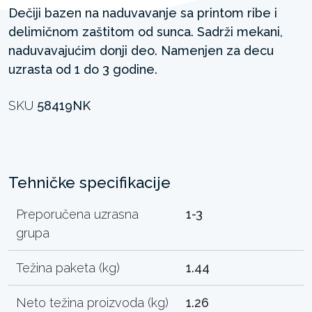
Dečiji bazen na naduvavanje sa printom ribe i
delimičnom zaštitom od sunca. Sadrži mekani,
naduvavajućim donji deo. Namenjen za decu
uzrasta od 1 do 3 godine.
SKU
58419NK
Tehničke specifikacije
Preporučena uzrasna
1-3
grupa
Težina paketa (kg)
1.44
Neto težina proizvoda (kg)
1.26