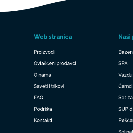
Web stranica
Naši 
Proizvodi
Bazen
Ovlašćeni prodavci
SPA
O nama
Vazduš
Saveti i trikovi
Čamci
FAQ
Set za 
Podrška
SUP d
Kontakti
Peščan
Solinat