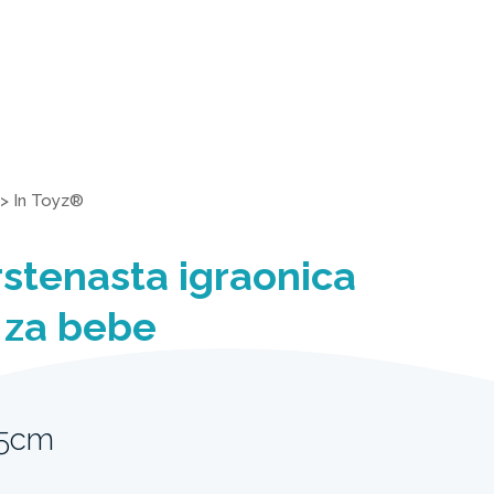
>
In Toyz®
rstenasta igraonica
 za bebe
25cm