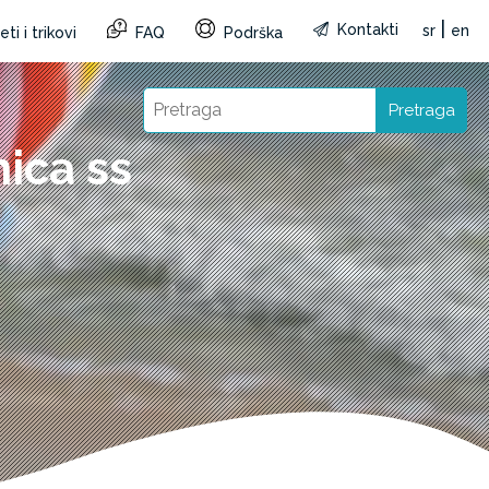
|
Kontakti
sr
en
ti i trikovi
FAQ
Podrška
Pretraga
ica ss