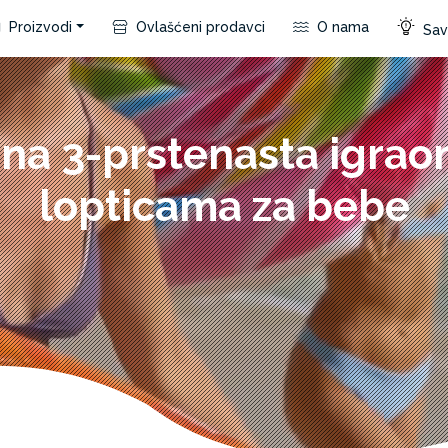
Proizvodi
Ovlašćeni prodavci
O nama
Save
čna 3-prstenasta igraon
lopticama za bebe