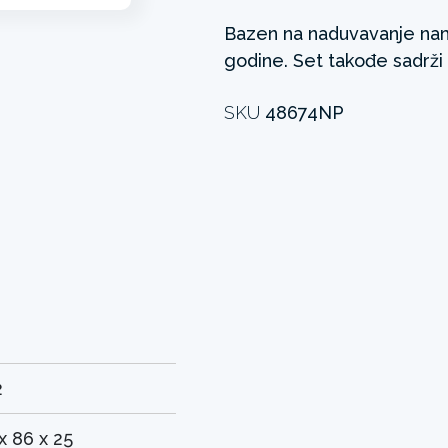
Bazen na naduvavanje nam
godine. Set takođe sadrži 
SKU
48674NP
2
x 86 x 25