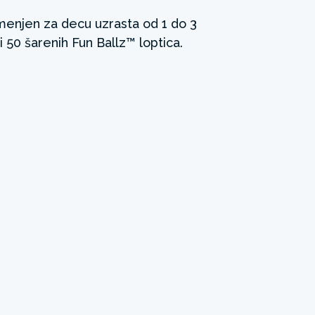
enjen za decu uzrasta od 1 do 3
i 50 šarenih Fun Ballz™ loptica.