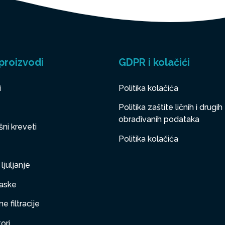
proizvodi
GDPR i kolačići
i
Politika kolačića
Politika zaštite ličnih i drugih
obrađivanih podataka
ni kreveti
Politika kolačića
ljuljanje
aske
e filtracije
ori